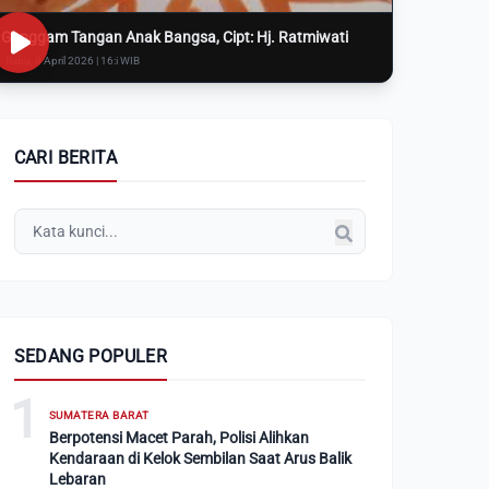
Genggam Tangan Anak Bangsa, Cipt: Hj. Ratmiwati
Rabu, 8 April 2026 | 16:i WIB
CARI BERITA
SEDANG POPULER
1
SUMATERA BARAT
Berpotensi Macet Parah, Polisi Alihkan
Kendaraan di Kelok Sembilan Saat Arus Balik
Lebaran