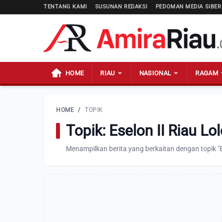
TENTANG KAMI
SUSUNAN REDAKSI
PEDOMAN MEDIA SIBER
HOME
RIAU
NASIONAL
RAGAM
HOME
/
TOPIK
Topik: Eselon II Riau Lo
Menampilkan berita yang berkaitan dengan topik "Es