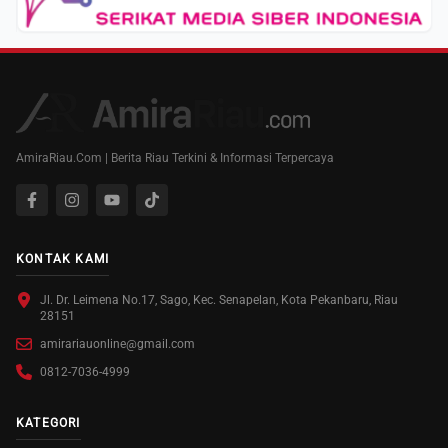
AmiraRiau.Com | Berita Riau Terkini & Informasi Terpercaya
KONTAK KAMI
Jl. Dr. Leimena No.17, Sago, Kec. Senapelan, Kota Pekanbaru, Riau
28151
amirariauonline@gmail.com
0812-7036-4999
KATEGORI