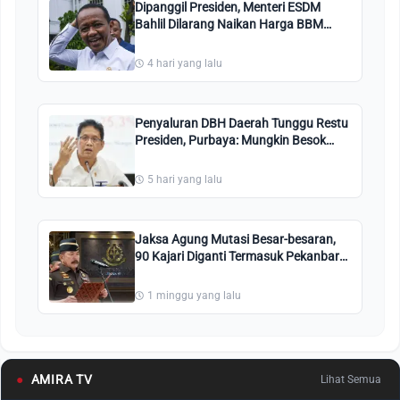
Dipanggil Presiden, Menteri ESDM
Bahlil Dilarang Naikan Harga BBM
Bersubsidi Pertalite dan Solar
4 hari yang lalu
Penyaluran DBH Daerah Tunggu Restu
Presiden, Purbaya: Mungkin Besok
Sudah Ada Putusan
5 hari yang lalu
Jaksa Agung Mutasi Besar-besaran,
90 Kajari Diganti Termasuk Pekanbaru,
Kuansing, Bengkalis, Ini Nama-
namanya
1 minggu yang lalu
●
AMIRA TV
Lihat Semua