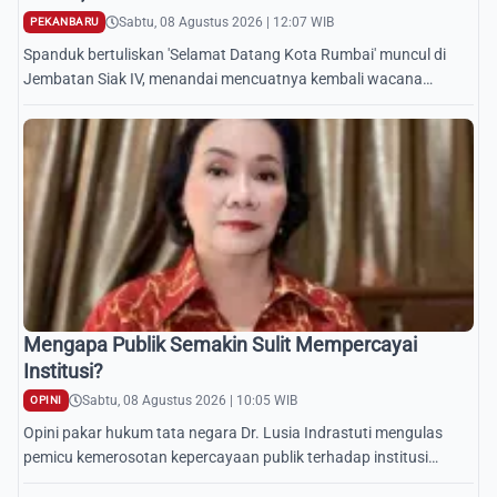
Sabtu, 08 Agustus 2026 | 12:07 WIB
PEKANBARU
Spanduk bertuliskan 'Selamat Datang Kota Rumbai' muncul di
Jembatan Siak IV, menandai mencuatnya kembali wacana
pemekaran daerah otonom baru dari Kota Pekanbaru.
Mengapa Publik Semakin Sulit Mempercayai
Institusi?
Sabtu, 08 Agustus 2026 | 10:05 WIB
OPINI
Opini pakar hukum tata negara Dr. Lusia Indrastuti mengulas
pemicu kemerosotan kepercayaan publik terhadap institusi
negara dan formulasi solusinya.