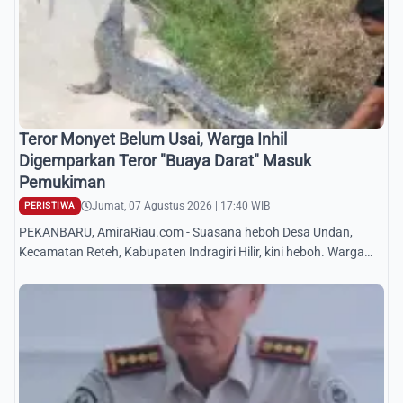
Teror Monyet Belum Usai, Warga Inhil
Digemparkan Teror "Buaya Darat" Masuk
Pemukiman
Jumat, 07 Agustus 2026 | 17:40 WIB
PERISTIWA
PEKANBARU, AmiraRiau.com - Suasana heboh Desa Undan,
Kecamatan Reteh, Kabupaten Indragiri Hilir, kini heboh. Warga
dikejutkan oleh kemunculan seekor b...