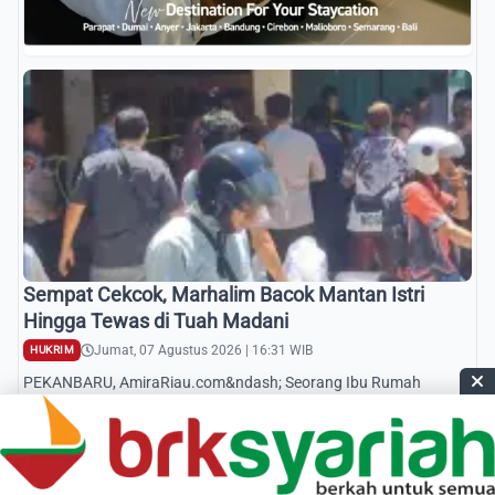
Sempat Cekcok, Marhalim Bacok Mantan Istri
Hingga Tewas di Tuah Madani
Jumat, 07 Agustus 2026 | 16:31 WIB
HUKRIM
PEKANBARU, AmiraRiau.com&ndash; Seorang Ibu Rumah
Tangga (IRT) Rosdiana (55) tewas setelah menjadi korban
pembacokan yang diduga dilakukan manta...