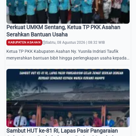
Perkuat UMKM Sentang, Ketua TP PKK Asahan
Serahkan Bantuan Usaha
Sabtu, 08 Agustus 2026 | 08:32 WIB
KABUPATEN ASAHAN
Ketua TP PKK Kabupaten Asahan Ny. Yusnila Indriati Taufik
menyerahkan bantuan bibit hingga perlengkapan usaha kepada
Poklak Sentang menjelang Lomba UP2K Sumut.
Sambut HUT ke-81 RI, Lapas Pasir Pangaraian