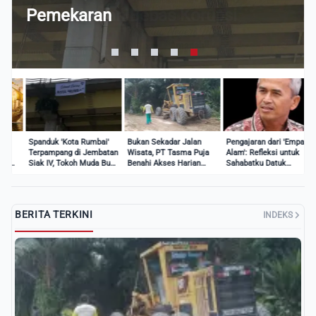
Warga Dua Desa
Panglimo Dalam
Perhatian
Amanah, dan Bebas Korupsi
Pemekaran
Spanduk 'Kota Rumbai'
Bukan Sekadar Jalan
Pengajaran dari 'Empat
9
Terpampang di Jembatan
Wisata, PT Tasma Puja
Alam': Refleksi untuk
W
Siak IV, Tokoh Muda Buka
Benahi Akses Harian
Sahabatku Datuk
B
Suara Soal Pemekaran
Warga Dua Desa
Panglimo Dalam
P
T
BERITA TERKINI
INDEKS