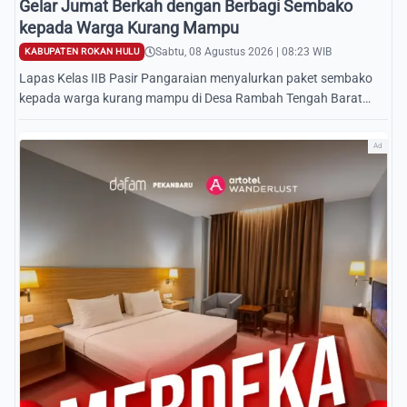
Gelar Jumat Berkah dengan Berbagi Sembako
kepada Warga Kurang Mampu
Sabtu, 08 Agustus 2026 | 08:23 WIB
KABUPATEN ROKAN HULU
Lapas Kelas IIB Pasir Pangaraian menyalurkan paket sembako
kepada warga kurang mampu di Desa Rambah Tengah Barat
menyambut HUT Ke-81 RI.
Ad