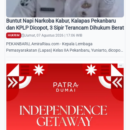
Buntut Napi Narkoba Kabur, Kalapas Pekanbaru
dan KPLP Dicopot, 3 Sipir Terancam Dihukum Berat
Jumat, 07 Agustus 2026 | 17:06 WIB
HUKRIM
PEKANBARU, AmiraRiau.com - Kepala Lembaga
Pemasyarakatan (Lapas) Kelas IIA Pekanbaru, Yuniarto, dicopot
dari jabatannya buntut peristiwa narapidana ka...
Ad