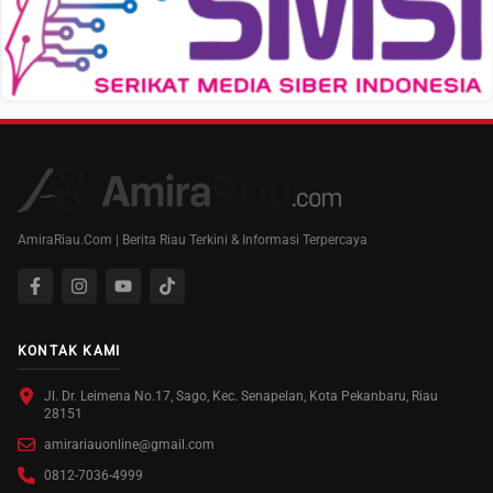
AmiraRiau.Com | Berita Riau Terkini & Informasi Terpercaya
KONTAK KAMI
Jl. Dr. Leimena No.17, Sago, Kec. Senapelan, Kota Pekanbaru, Riau
28151
amirariauonline@gmail.com
0812-7036-4999