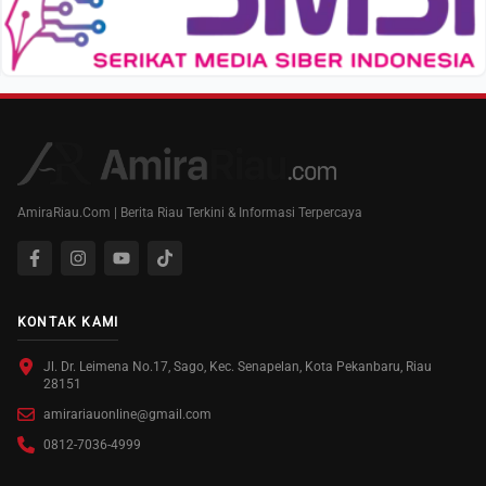
AmiraRiau.Com | Berita Riau Terkini & Informasi Terpercaya
KONTAK KAMI
Jl. Dr. Leimena No.17, Sago, Kec. Senapelan, Kota Pekanbaru, Riau
28151
amirariauonline@gmail.com
0812-7036-4999