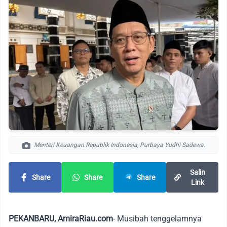
Menteri Keuangan Republik Indonesia, Purbaya Yudhi Sadewa.
Salin
Share
Share
Share
Link
PEKANBARU, AmiraRiau.com
- Musibah tenggelamnya