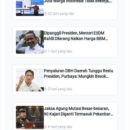
Juta Warga Indonesia Tidak Bekerja,
Ini Penjelasannya!
22 jam yang lalu
Dipanggil Presiden, Menteri ESDM
Bahlil Dilarang Naikan Harga BBM
Bersubsidi Pertalite dan Solar
1 hari yang lalu
Penyaluran DBH Daerah Tunggu Restu
Presiden, Purbaya: Mungkin Besok
Sudah Ada Putusan
2 hari yang lalu
Jaksa Agung Mutasi Besar-besaran,
90 Kajari Diganti Termasuk Pekanbaru,
Kuansing, Bengkalis, Ini Nama-
namanya
6 hari yang lalu