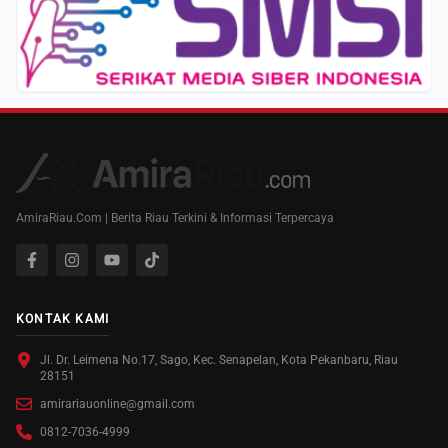
AmiraRiau.Com | Berita Riau Terkini & Informasi Terpercaya
KONTAK KAMI
Jl. Dr. Leimena No.17, Sago, Kec. Senapelan, Kota Pekanbaru, Riau
28151
amirariauonline@gmail.com
0812-7036-4999