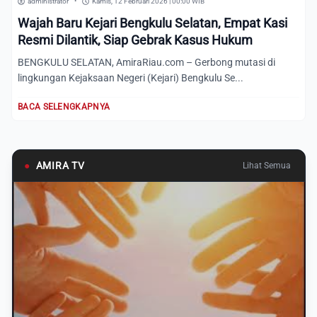
administrator
•
Kamis, 12 Februari 2026 | 00:00 WIB
Wajah Baru Kejari Bengkulu Selatan, Empat Kasi
Resmi Dilantik, Siap Gebrak Kasus Hukum
BENGKULU SELATAN, AmiraRiau.com – Gerbong mutasi di
lingkungan Kejaksaan Negeri (Kejari) Bengkulu Se...
BACA SELENGKAPNYA
●
AMIRA TV
Lihat Semua