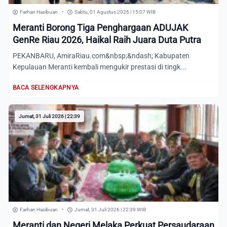
Farhan Hasibuan
•
Sabtu, 01 Agustus 2026 | 15:07 WIB
Meranti Borong Tiga Penghargaan ADUJAK
GenRe Riau 2026, Haikal Raih Juara Duta Putra
PEKANBARU, AmiraRiau.com&nbsp;&ndash; Kabupaten
Kepulauan Meranti kembali mengukir prestasi di tingk...
BACA SELENGKAPNYA
Jumat, 31 Juli 2026 | 22:39
Farhan Hasibuan
•
Jumat, 31 Juli 2026 | 22:39 WIB
Meranti dan Negeri Melaka Perkuat Persaudaraan