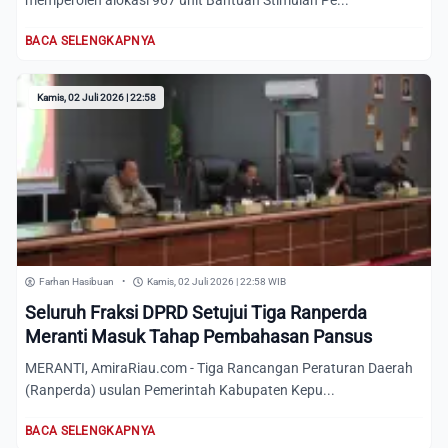
memperoleh alokasi 967 unit Bantuan Stimulan Pe...
BACA SELENGKAPNYA
Kamis, 02 Juli 2026 | 22:58
Farhan Hasibuan
•
Kamis, 02 Juli 2026 | 22:58 WIB
Seluruh Fraksi DPRD Setujui Tiga Ranperda
Meranti Masuk Tahap Pembahasan Pansus
MERANTI, AmiraRiau.com - Tiga Rancangan Peraturan Daerah
(Ranperda) usulan Pemerintah Kabupaten Kepu...
BACA SELENGKAPNYA