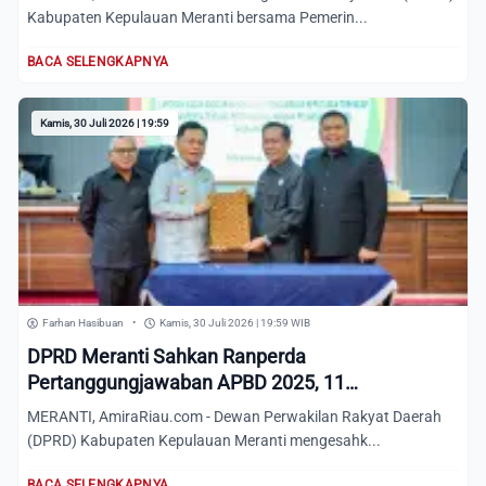
Kabupaten Kepulauan Meranti bersama Pemerin...
BACA SELENGKAPNYA
Kamis, 30 Juli 2026 | 19:59
Farhan Hasibuan
•
Kamis, 30 Juli 2026 | 19:59 WIB
DPRD Meranti Sahkan Ranperda
Pertanggungjawaban APBD 2025, 11
Rekomendasi Banggar Jadi Catatan Pemkab
MERANTI, AmiraRiau.com - Dewan Perwakilan Rakyat Daerah
(DPRD) Kabupaten Kepulauan Meranti mengesahk...
BACA SELENGKAPNYA