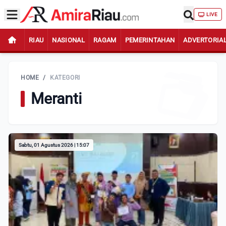
LIVE
RIAU
NASIONAL
RAGAM
PEMERINTAHAN
ADVERTORIA
HOME
/
KATEGORI
Meranti
Sabtu, 01 Agustus 2026 | 15:07