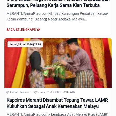
Serumpun, Peluang Kerja Sama Kian Terbuka
MERANTI, AmiraRiau.com -&nbsp;Kunjungan Persatuan Ketua-
Ketua Kampung (Sidang) Negeri Melaka, Malays...
BACA SELENGKAPNYA
Jumat, 31 Juli 2026 | 22:30
Farhan Hasibuan
•
Jumat, 31 Juli 2026 | 22:30 WIB
Kapolres Meranti Disambut Tepung Tawar, LAMR
Kukuhkan Sebagai Anak Kemenakan Melayu
MERANTI, AmiraRiau.com - Lembaga Adat Melayu Riau (LAMR)