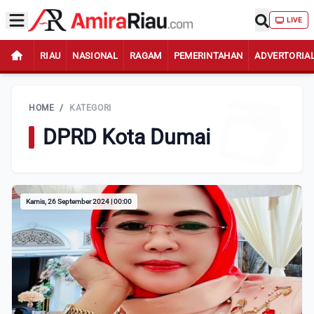
LIVE
RIAU
NASIONAL
RAGAM
PEMERINTAHAN
ADVERTORIA
HOME
/
KATEGORI
DPRD Kota Dumai
Kamis, 26 September 2024 | 00:00