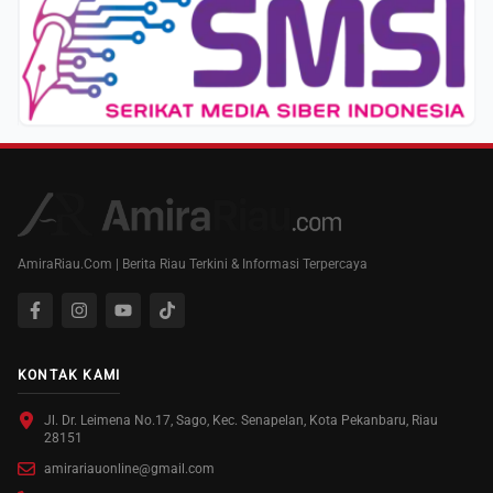
AmiraRiau.Com | Berita Riau Terkini & Informasi Terpercaya
KONTAK KAMI
Jl. Dr. Leimena No.17, Sago, Kec. Senapelan, Kota Pekanbaru, Riau
28151
amirariauonline@gmail.com