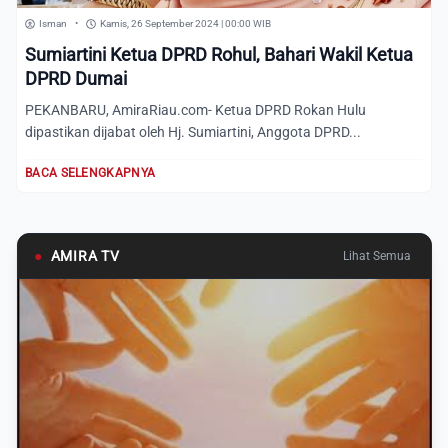
Isman
•
Kamis, 26 September 2024 | 00:00 WIB
Sumiartini Ketua DPRD Rohul, Bahari Wakil Ketua
DPRD Dumai
PEKANBARU, AmiraRiau.com- Ketua DPRD Rokan Hulu
dipastikan dijabat oleh Hj. Sumiartini, Anggota DPRD...
BACA SELENGKAPNYA
●
AMIRA TV
Lihat Semua