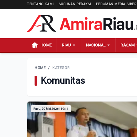
TENTANG KAMI
SUSUNAN REDAKSI
PEDOMAN MEDIA SIBER
HOME
RIAU
NASIONAL
RAGAM
HOME
/
KATEGORI
Komunitas
Rabu, 20 Mei 2026 | 19:11