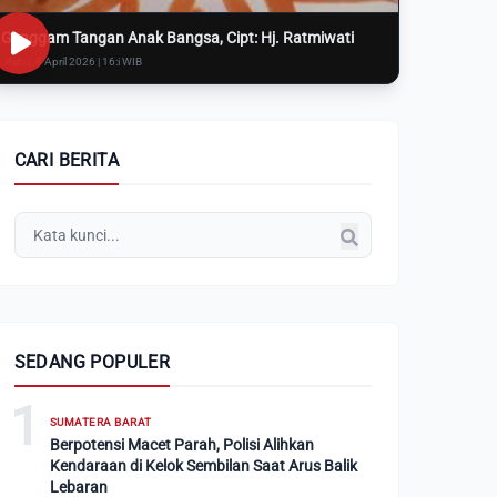
Genggam Tangan Anak Bangsa, Cipt: Hj. Ratmiwati
Rabu, 8 April 2026 | 16:i WIB
CARI BERITA
SEDANG POPULER
1
SUMATERA BARAT
Berpotensi Macet Parah, Polisi Alihkan
Kendaraan di Kelok Sembilan Saat Arus Balik
Lebaran