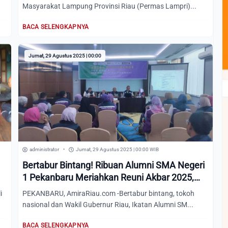
Masyarakat Lampung Provinsi Riau (Permas Lampri)...
BACA SELENGKAPNYA
Jumat, 29 Agustus 2025 | 00:00
administrator
•
Jumat, 29 Agustus 2025 | 00:00 WIB
Bertabur Bintang! Ribuan Alumni SMA Negeri
1 Pekanbaru Meriahkan Reuni Akbar 2025,
Mulai Austalia hingga Jakarta Hadir
i
PEKANBARU, AmiraRiau.com -Bertabur bintang, tokoh
nasional dan Wakil Gubernur Riau, Ikatan Alumni SM...
BACA SELENGKAPNYA