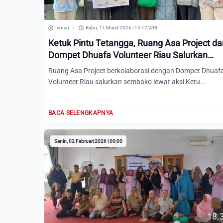
Isman
•
Rabu, 11 Maret 2026 | 14:12 WIB
Ketuk Pintu Tetangga, Ruang Asa Project da
Dompet Dhuafa Volunteer Riau Salurkan
Sembako Door-to-Door
Ruang Asa Project berkolaborasi dengan Dompet Dhuaf
Volunteer Riau salurkan sembako lewat aksi Ketu...
BACA SELENGKAPNYA
Senin, 02 Februari 2026 | 00:00