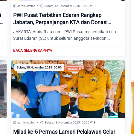
administrator
•
Jumat, 12 Desember 2025 | 00:00 WIB
i
PWI Pusat Terbitkan Edaran Rangkap
i
Jabatan, Perpanjangan KTA dan Donasi
Kemanusiaan Bencana Sumatera
JAKARTA, AmiraRiau.com - PWI Pusat menerbitkan tiga
Surat Edaran (SE) untuk seluruh anggota se-Indon...
BACA SELENGKAPNYA
Selasa, 18 November 2025 | 00:00
administrator
•
Selasa, 18 November 2025 | 00:00 WIB
Milad ke-5 Permas Lampri Pelalawan Gelar