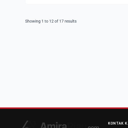
Showing
1
to
12
of
17
results
KONTAK K