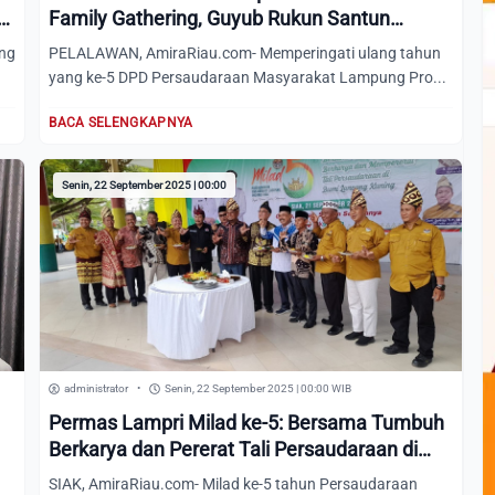
Family Gathering, Guyub Rukun Santun
Selawase
ng
PELALAWAN, AmiraRiau.com- Memperingati ulang tahun
yang ke-5 DPD Persaudaraan Masyarakat Lampung Pro...
BACA SELENGKAPNYA
Senin, 22 September 2025 | 00:00
administrator
•
Senin, 22 September 2025 | 00:00 WIB
Permas Lampri Milad ke-5: Bersama Tumbuh
Berkarya dan Pererat Tali Persaudaraan di
Bumi Lancang Kuning
SIAK, AmiraRiau.com- Milad ke-5 tahun Persaudaraan