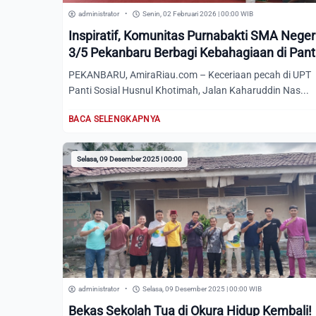
administrator
•
Senin, 02 Februari 2026 | 00:00 WIB
Inspiratif, Komunitas Purnabakti SMA Neger
3/5 Pekanbaru Berbagi Kebahagiaan di Pant
Husnul Khotimah
PEKANBARU, AmiraRiau.com – Keceriaan pecah di UPT
Panti Sosial Husnul Khotimah, Jalan Kaharuddin Nas...
BACA SELENGKAPNYA
Selasa, 09 Desember 2025 | 00:00
administrator
•
Selasa, 09 Desember 2025 | 00:00 WIB
Bekas Sekolah Tua di Okura Hidup Kembali!