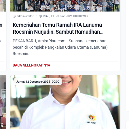
administrator
•
Rabu, 11 Februari 2026 | 00:00 WIB
n
Kemeriahan Temu Ramah IRA Lanuma
Roesmin Nurjadin: Sambut Ramadhan
dengan Nostalgia
a
PEKANBARU, AmiraRiau.com– Suasana kemeriahan
pecah di Komplek Pangkalan Udara Utama (Lanuma)
Roesmin...
BACA SELENGKAPNYA
Jumat, 12 Desember 2025 | 00:00