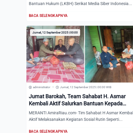
Bantuan Hukum (LKBH) Serikat Media Siber Indonesia...
BACA SELENGKAPNYA
Jumat, 12 September 2025 | 00:00
administrator
•
Jumat, 12 September 2025 | 00:00 WIB
Jumat Barokah, Team Sahabat H. Asmar
Kembali Aktif Salurkan Bantuan Kepada
Masyarakat Meranti
MERANTI AmiraRiau.com- Tim Sahabat H Asmar Kembal
Aktif Melaksanakan Kegiatan Sosial Rutin Seperti...
BACA SELENGKAPNYA