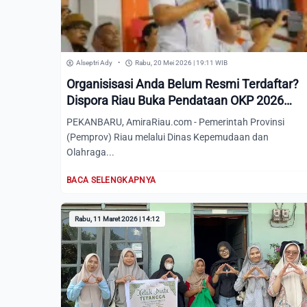
Alseptri Ady
•
Rabu, 20 Mei 2026 | 19:11 WIB
Organisisasi Anda Belum Resmi Terdaftar?
Dispora Riau Buka Pendataan OKP 2026
secara Online, Ini Registrasinya
PEKANBARU, AmiraRiau.com - Pemerintah Provinsi
(Pemprov) Riau melalui Dinas Kepemudaan dan
Olahraga...
BACA SELENGKAPNYA
Rabu, 11 Maret 2026 | 14:12