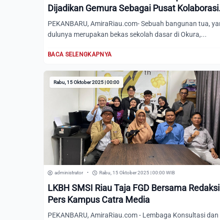
Dijadikan Gemura Sebagai Pusat Kolaborasi
dan Pelatihan Keterampilan
PEKANBARU, AmiraRiau.com- Sebuah bangunan tua, ya
dulunya merupakan bekas sekolah dasar di Okura,...
BACA SELENGKAPNYA
Rabu, 15 Oktober 2025 | 00:00
administrator
•
Rabu, 15 Oktober 2025 | 00:00 WIB
LKBH SMSI Riau Taja FGD Bersama Redaksi
Pers Kampus Catra Media
PEKANBARU, AmiraRiau.com - Lembaga Konsultasi dan