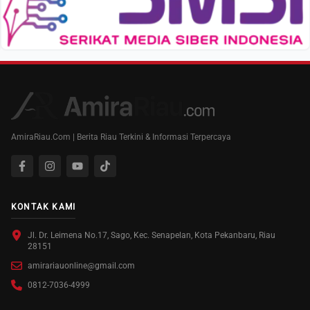
AmiraRiau.Com | Berita Riau Terkini & Informasi Terpercaya
KONTAK KAMI
Jl. Dr. Leimena No.17, Sago, Kec. Senapelan, Kota Pekanbaru, Riau
28151
amirariauonline@gmail.com
0812-7036-4999