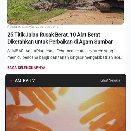
Rabu, 03 Desember 2025 | 00:00 WIB
25 Titik Jalan Rusak Berat, 10 Alat Berat
Dikerahkan untuk Perbaikan di Agam Sumbar
SUMBAR, AmiraRiau.com - Fenomena cuaca ekstrem yang
memicu bencana banjir dan tanah longsor mengakibatkan lebih
dari 15....
BACA SELENGKAPNYA
●
AMIRA TV
Lihat Semua