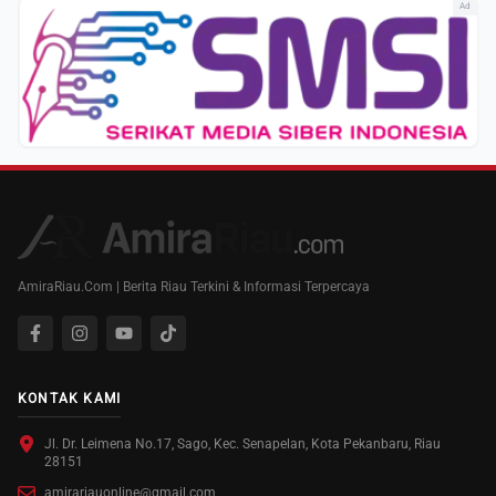
Ad
AmiraRiau.Com | Berita Riau Terkini & Informasi Terpercaya
KONTAK KAMI
Jl. Dr. Leimena No.17, Sago, Kec. Senapelan, Kota Pekanbaru, Riau
28151
amirariauonline@gmail.com