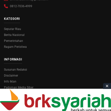
0812-7036-4999
KATEGORI
Seputar Riau
Berita Nasional
Pemerintahan
Ragam Peristiwa
INFORMASI
Susunan Redaksi
Disclaimer
Info Iklan
Pedoman Media Siber
Copyright © 2026
AmiraRiau.com
. All Rights Reserved.