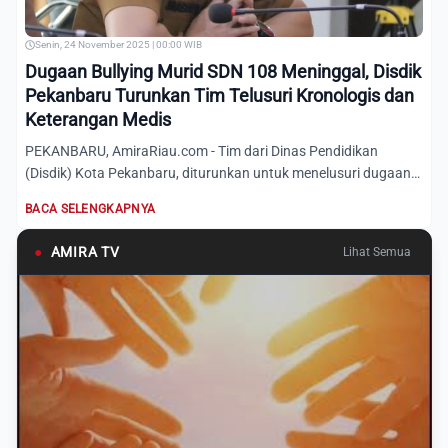
Senin, 24 November 2025 | 00:00 WIB
Dugaan Bullying Murid SDN 108 Meninggal, Disdik
Pekanbaru Turunkan Tim Telusuri Kronologis dan
Keterangan Medis
PEKANBARU, AmiraRiau.com - Tim dari Dinas Pendidikan
(Disdik) Kota Pekanbaru, diturunkan untuk menelusuri dugaan
aksi bu...
BACA SELENGKAPNYA
●
AMIRA TV
Lihat Semua