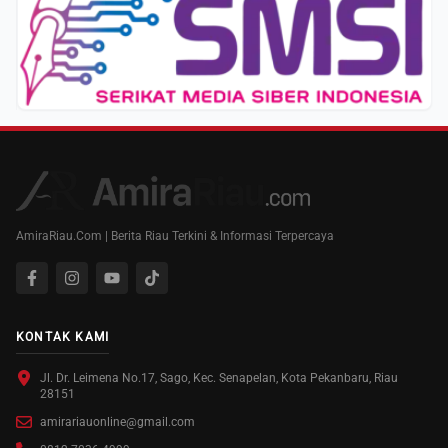
AmiraRiau.Com | Berita Riau Terkini & Informasi Terpercaya
KONTAK KAMI
Jl. Dr. Leimena No.17, Sago, Kec. Senapelan, Kota Pekanbaru, Riau
28151
amirariauonline@gmail.com