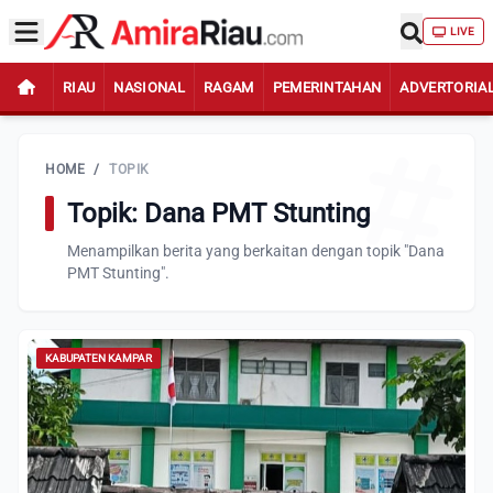
LIVE
RIAU
NASIONAL
RAGAM
PEMERINTAHAN
ADVERTORIA
HOME
/
TOPIK
Topik: Dana PMT Stunting
Menampilkan berita yang berkaitan dengan topik "Dana
PMT Stunting".
KABUPATEN KAMPAR