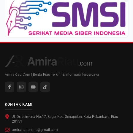
AmiraRiau.Com | Berita Riau Terkini & Informasi Terpercaya
KONTAK KAMI
Jl. Dr. Leimena No.17, Sago, Kec. Senapelan, Kota Pekanbaru, Riau
28151
amirariauonline@gmail.com