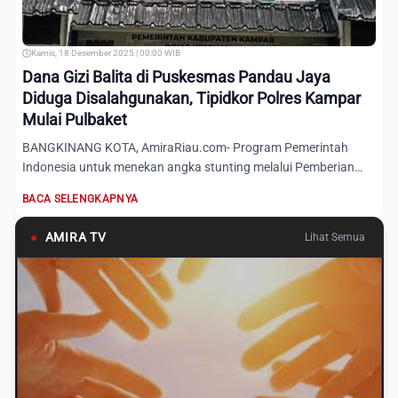
Kamis, 18 Desember 2025 | 00:00 WIB
Dana Gizi Balita di Puskesmas Pandau Jaya
Diduga Disalahgunakan, Tipidkor Polres Kampar
Mulai Pulbaket
BANGKINANG KOTA, AmiraRiau.com- Program Pemerintah
Indonesia untuk menekan angka stunting melalui Pemberian
Makanan Tamb...
BACA SELENGKAPNYA
●
AMIRA TV
Lihat Semua