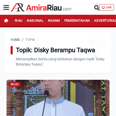
LIVE
RIAU
NASIONAL
RAGAM
PEMERINTAHAN
ADVERTORIA
HOME
/
TOPIK
Topik: Disky Berampu Taqwa
Menampilkan berita yang berkaitan dengan topik "Disky
Berampu Taqwa".
RELIGI