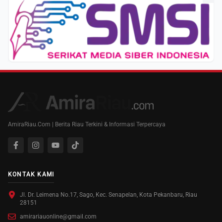
AmiraRiau.Com | Berita Riau Terkini & Informasi Terpercaya
KONTAK KAMI
Jl. Dr. Leimena No.17, Sago, Kec. Senapelan, Kota Pekanbaru, Riau
28151
amirariauonline@gmail.com