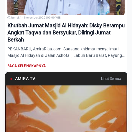
Jumat, 14 November 2025 | 00:00 WIB
Khutbah Jumat Masjid Al Hidayah: Disky Berampu
Angkat Taqwa dan Bersyukur, Diiringi Jumat
Berkah
PEKANBARU, AmiraRiau.com- Suasana khidmat menyelimuti
Masjid Al Hidayah di Jalan Ashofa I, Labuh Baru Barat, Payung
Seka...
BACA SELENGKAPNYA
●
AMIRA TV
Lihat Semua