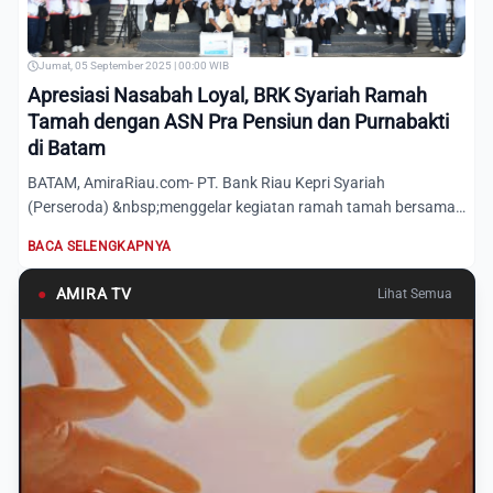
Jumat, 05 September 2025 | 00:00 WIB
Apresiasi Nasabah Loyal, BRK Syariah Ramah
Tamah dengan ASN Pra Pensiun dan Purnabakti
di Batam
BATAM, AmiraRiau.com- PT. Bank Riau Kepri Syariah
(Perseroda) &nbsp;menggelar kegiatan ramah tamah bersama
Aparatur Nege...
BACA SELENGKAPNYA
●
AMIRA TV
Lihat Semua