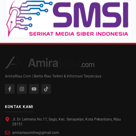
AmiraRiau.Com | Berita Riau Terkini & Informasi Terpercaya
KONTAK KAMI
Jl. Dr. Leimena No.17, Sago, Kec. Senapelan, Kota Pekanbaru, Riau
28151
amirariauonline@gmail.com