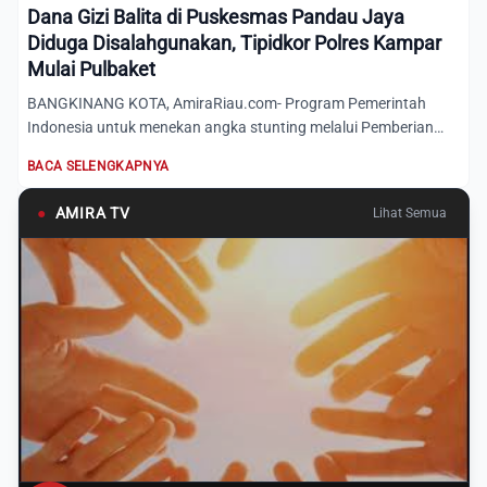
Dana Gizi Balita di Puskesmas Pandau Jaya
Diduga Disalahgunakan, Tipidkor Polres Kampar
Mulai Pulbaket
BANGKINANG KOTA, AmiraRiau.com- Program Pemerintah
Indonesia untuk menekan angka stunting melalui Pemberian
Makanan Tamb...
BACA SELENGKAPNYA
●
AMIRA TV
Lihat Semua