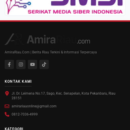
AmiraRiau.Com | Berita Riau Terkini & Informasi Terpercaya
KONTAK KAMI
Jl. Dr. Leimena No.17, Sago, Kec. Senapelan, Kota Pekanbaru, Riau
28151
amirariauonline@gmail.com
0812-7036-4999
KATEGORI