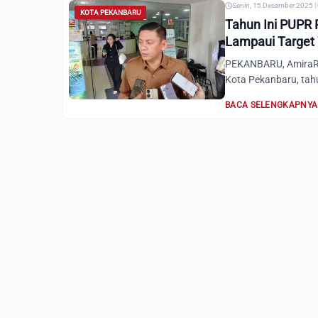
Senin, 15 Desember 2025 |
KOTA PEKANBARU
Tahun Ini PUPR 
Lampaui Target
PEKANBARU, AmiraRi
Kota Pekanbaru, tahu
BACA SELENGKAPNYA