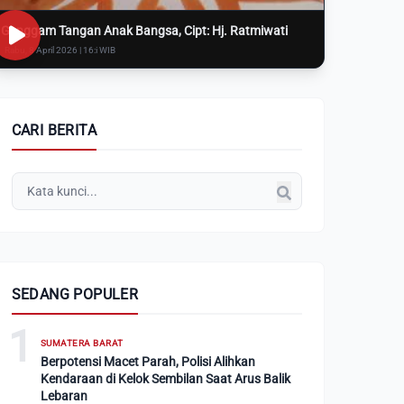
Genggam Tangan Anak Bangsa, Cipt: Hj. Ratmiwati
Rabu, 8 April 2026 | 16:i WIB
CARI BERITA
SEDANG POPULER
1
SUMATERA BARAT
Berpotensi Macet Parah, Polisi Alihkan
Kendaraan di Kelok Sembilan Saat Arus Balik
Lebaran