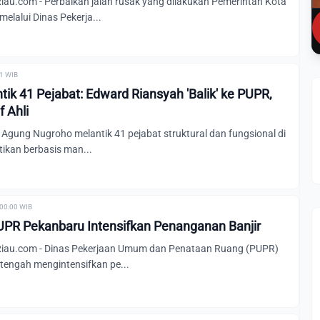
u.com - Perbaikan jalan rusak yang dilakukan Pemerintah Kota
elalui Dinas Pekerja...
21 WIB
ik 41 Pejabat: Edward Riansyah 'Balik' ke PUPR,
 Ahli
Agung Nugroho melantik 41 pejabat struktural dan fungsional di
ikan berbasis man...
 00:00 WIB
PR Pekanbaru Intensifkan Penanganan Banjir
au.com - Dinas Pekerjaan Umum dan Penataan Ruang (PUPR)
 tengah mengintensifkan pe...