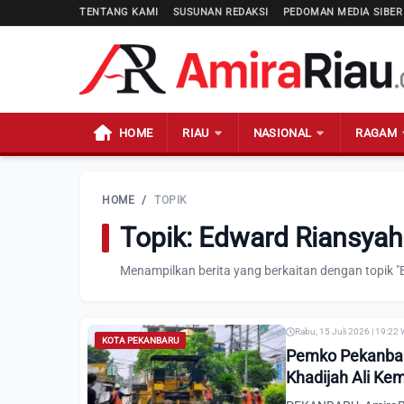
TENTANG KAMI
SUSUNAN REDAKSI
PEDOMAN MEDIA SIBER
HOME
RIAU
NASIONAL
RAGAM
HOME
/
TOPIK
Topik: Edward Riansya
Menampilkan berita yang berkaitan dengan topik 
Rabu, 15 Juli 2026 | 19:22
KOTA PEKANBARU
Pemko Pekanbaru
Khadijah Ali Ke