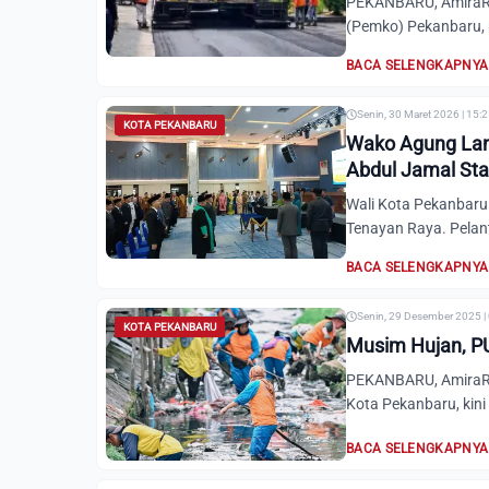
PEKANBARU, AmiraRia
(Pemko) Pekanbaru, m
BACA SELENGKAPNYA
Senin, 30 Maret 2026 | 15:
KOTA PEKANBARU
Wako Agung Lant
Abdul Jamal Staf
Wali Kota Pekanbaru 
Tenayan Raya. Pelant
BACA SELENGKAPNYA
Senin, 29 Desember 2025 |
KOTA PEKANBARU
Musim Hujan, PU
PEKANBARU, AmiraRi
Kota Pekanbaru, kini
BACA SELENGKAPNYA