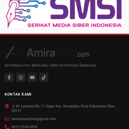
AmiraRiau.Com | Berita Riau Terkini & Informasi Terpercaya
KONTAK KAMI
Jl. Dr. Leimena No.17, Sago, Kec. Senapelan, Kota Pekanbaru, Riau
28151
amirariauonline@gmail.com
0812-7036-4999