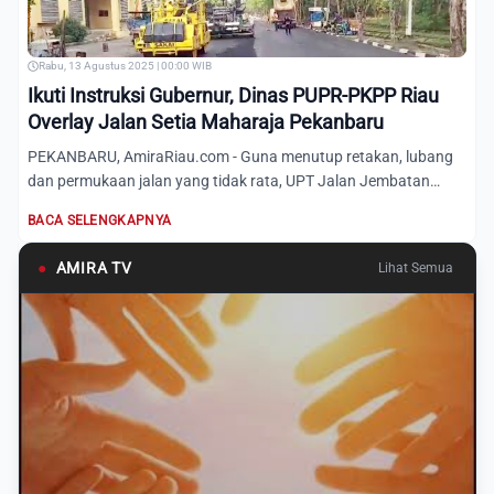
Rabu, 13 Agustus 2025 | 00:00 WIB
Ikuti Instruksi Gubernur, Dinas PUPR-PKPP Riau
Overlay Jalan Setia Maharaja Pekanbaru
PEKANBARU, AmiraRiau.com - Guna menutup retakan, lubang
dan permukaan jalan yang tidak rata, UPT Jalan Jembatan
Wilayah...
BACA SELENGKAPNYA
●
AMIRA TV
Lihat Semua