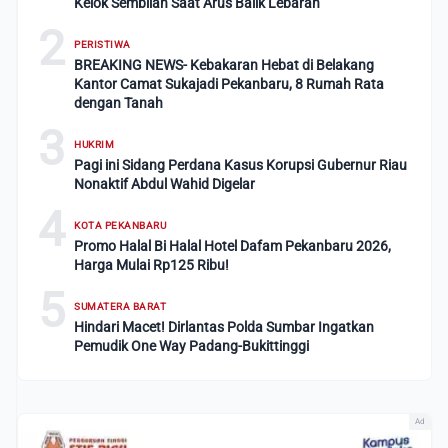
Kelok Sembilan Saat Arus Balik Lebaran
2
PERISTIWA
BREAKING NEWS- Kebakaran Hebat di Belakang
Kantor Camat Sukajadi Pekanbaru, 8 Rumah Rata
dengan Tanah
3
HUKRIM
Pagi ini Sidang Perdana Kasus Korupsi Gubernur Riau
Nonaktif Abdul Wahid Digelar
4
KOTA PEKANBARU
Promo Halal Bi Halal Hotel Dafam Pekanbaru 2026,
Harga Mulai Rp125 Ribu!
5
SUMATERA BARAT
Hindari Macet! Dirlantas Polda Sumbar Ingatkan
Pemudik One Way Padang-Bukittinggi
Ad