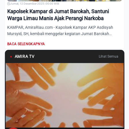
Jumat, 12 Desember 2025 | 00:00 WIB
Kapolsek Kampar di Jumat Barokah, Santuni
Warga Limau Manis Ajak Perangi Narkoba
KAMPAR, AmiraRiau.com - Kapolsek Kampar AKP Asdisyah
Mursyid, SH, kembali menggelar kegiatan Jumat Barokah
dengan menyan...
BACA SELENGKAPNYA
●
AMIRA TV
Lihat Semua