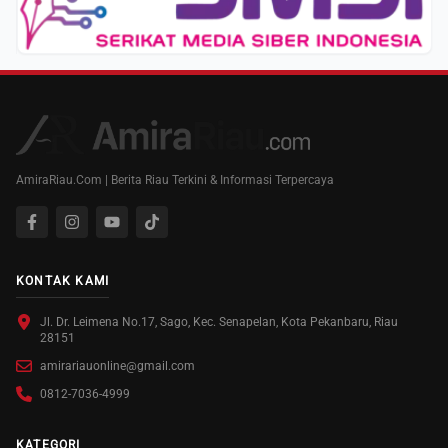
AmiraRiau.Com | Berita Riau Terkini & Informasi Terpercaya
KONTAK KAMI
Jl. Dr. Leimena No.17, Sago, Kec. Senapelan, Kota Pekanbaru, Riau
28151
amirariauonline@gmail.com
0812-7036-4999
KATEGORI