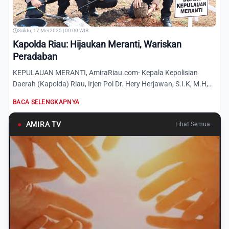
Sabtu, 17 Mei 2025 | 00:00 WIB
Kapolda Riau: Hijaukan Meranti, Wariskan
Peradaban
KEPULAUAN MERANTI, AmiraRiau.com- Kepala Kepolisian
Daerah (Kapolda) Riau, Irjen Pol Dr. Hery Herjawan, S.I.K, M.H,
M.Hu...
BACA SELENGKAPNYA
●
AMIRA TV
Lihat Semua