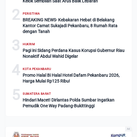
Kelok Sembilan Saat Arus Balik Lebaran
2
PERISTIWA
BREAKING NEWS- Kebakaran Hebat di Belakang
Kantor Camat Sukajadi Pekanbaru, 8 Rumah Rata
dengan Tanah
3
HUKRIM
Pagi ini Sidang Perdana Kasus Korupsi Gubernur Riau
Nonaktif Abdul Wahid Digelar
4
KOTA PEKANBARU
Promo Halal Bi Halal Hotel Dafam Pekanbaru 2026,
Harga Mulai Rp125 Ribu!
5
SUMATERA BARAT
Hindari Macet! Dirlantas Polda Sumbar Ingatkan
Pemudik One Way Padang-Bukittinggi
Ad