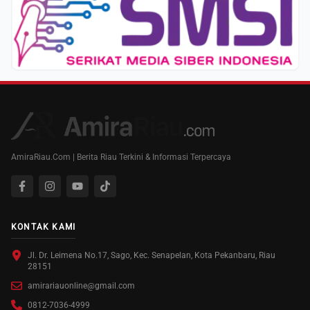
AmiraRiau.Com | Berita Riau Terkini & Informasi Terpercaya
KONTAK KAMI
Jl. Dr. Leimena No.17, Sago, Kec. Senapelan, Kota Pekanbaru, Riau
28151
amirariauonline@gmail.com
0812-7036-4999