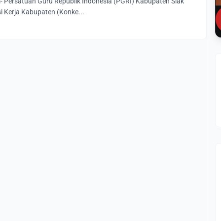
- Persatuan Guru Republik Indonesia (PGRI) Kabupaten Siak
i Kerja Kabupaten (Konke...