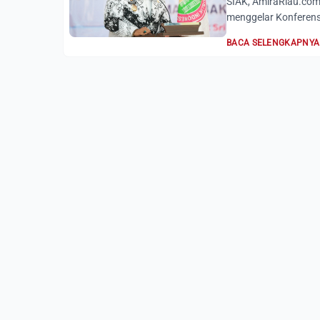
SIAK, AmiraRiau.com
menggelar Konferens
BACA SELENGKAPNYA