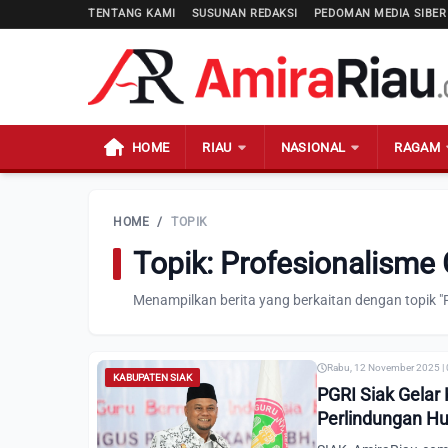
TENTANG KAMI
SUSUNAN REDAKSI
PEDOMAN MEDIA SIBER
HOME
RIAU
NASIONAL
RAGAM
HOME
/
TOPIK
Topik: Profesionalisme 
Menampilkan berita yang berkaitan dengan topik "P
Rabu, 12 November 2025 |
KABUPATEN SIAK
PGRI Siak Gelar
Perlindungan H