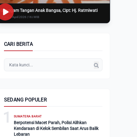
Genggam Tangan Anak Bangsa, Cipt: Hj. Ratmiwati
Rabu, 8 April 2026 | 16:i WIB
CARI BERITA
SEDANG POPULER
1
SUMATERA BARAT
Berpotensi Macet Parah, Polisi Alihkan
Kendaraan di Kelok Sembilan Saat Arus Balik
Lebaran