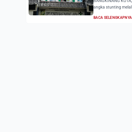
BANGKINANG KOTA, A
angka stunting mela
BACA SELENGKAPNYA