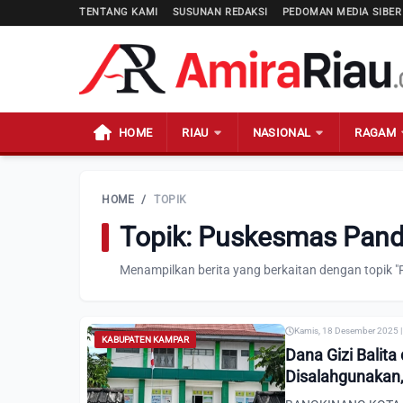
TENTANG KAMI
SUSUNAN REDAKSI
PEDOMAN MEDIA SIBER
HOME
RIAU
NASIONAL
RAGAM
HOME
/
TOPIK
Topik: Puskesmas Pand
Menampilkan berita yang berkaitan dengan topik
Kamis, 18 Desember 2025 |
KABUPATEN KAMPAR
Dana Gizi Balit
Disalahgunakan,