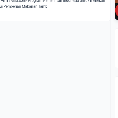
miraRiau.com- Program Pemerintah Indonesia untuk menekan
lui Pemberian Makanan Tamb...