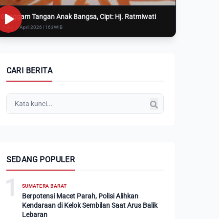
Genggam Tangan Anak Bangsa, Cipt: Hj. Ratmiwati
Rabu, 8 April 2026 | 16:i WIB
CARI BERITA
SEDANG POPULER
1
SUMATERA BARAT
Berpotensi Macet Parah, Polisi Alihkan
Kendaraan di Kelok Sembilan Saat Arus Balik
Lebaran