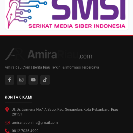
AmiraRiau.Com | Berita Riau Terkini & Informasi Terpercaya
KONTAK KAMI
Jl. Dr. Leimena No.17, Sago, Kec. Senapelan, Kota Pekanbaru, Riau
28151
amirariauonline@gmail.com
0812-7036-4999