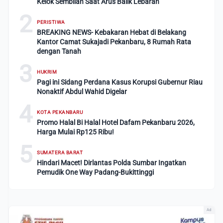
Kelok Sembilan Saat Arus Balik Lebaran
2
PERISTIWA
BREAKING NEWS- Kebakaran Hebat di Belakang
Kantor Camat Sukajadi Pekanbaru, 8 Rumah Rata
dengan Tanah
3
HUKRIM
Pagi ini Sidang Perdana Kasus Korupsi Gubernur Riau
Nonaktif Abdul Wahid Digelar
4
KOTA PEKANBARU
Promo Halal Bi Halal Hotel Dafam Pekanbaru 2026,
Harga Mulai Rp125 Ribu!
5
SUMATERA BARAT
Hindari Macet! Dirlantas Polda Sumbar Ingatkan
Pemudik One Way Padang-Bukittinggi
Ad