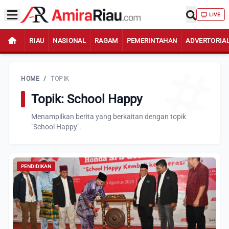
LIVE
RIAU
NASIONAL
RAGAM
PEMERINTAHAN
ADVERTORIA
HOME
/
TOPIK
Topik: School Happy
Menampilkan berita yang berkaitan dengan topik
"School Happy".
PENDIDIKAN