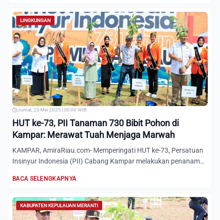
LINGKUNGAN
Jumat, 23 Mei 2025 | 00:00 WIB
HUT ke-73, PII Tanaman 730 Bibit Pohon di
Kampar: Merawat Tuah Menjaga Marwah
KAMPAR, AmiraRiau.com- Memperingati HUT ke-73, Persatuan
Insinyur Indonesia (PII) Cabang Kampar melakukan penanaman
730...
BACA SELENGKAPNYA
KABUPATEN KEPULAUAN MERANTI