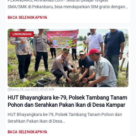
PEKANBARU, AmiraRiau.com - Seluruh pelajar tingkat
SMA/SMK di Pekanbaru, bisa mendapatkan SIM gratis dengan
syarat menan...
BACA SELENGKAPNYA
LINGKUNGAN
Kamis, 26 Juni 2025 | 00:00 WIB
HUT Bhayangkara ke-79, Polsek Tambang Tanam
Pohon dan Serahkan Pakan Ikan di Desa Kampar
HUT Bhayangkara ke-79, Polsek Tambang Tanam Pohon dan
Serahkan Pakan Ikan di Desa
Kampar&nbsp;&nbsp;&nbsp;&nbsp;KAMPAR,...
BACA SELENGKAPNYA