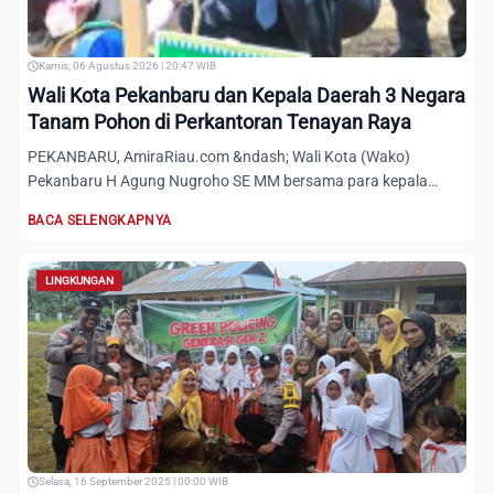
Kamis, 06 Agustus 2026 | 20:47 WIB
Wali Kota Pekanbaru dan Kepala Daerah 3 Negara
Tanam Pohon di Perkantoran Tenayan Raya
PEKANBARU, AmiraRiau.com &ndash; Wali Kota (Wako)
Pekanbaru H Agung Nugroho SE MM bersama para kepala
daerah dari Indone...
BACA SELENGKAPNYA
LINGKUNGAN
Selasa, 16 September 2025 | 00:00 WIB