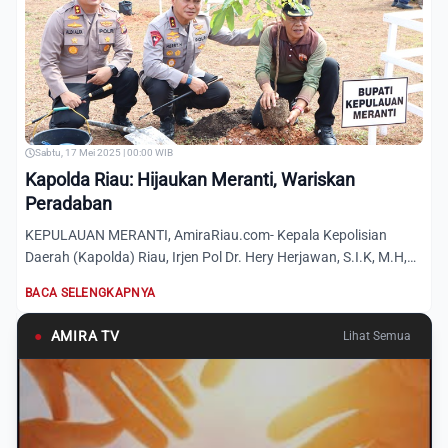
Sabtu, 17 Mei 2025 | 00:00 WIB
Kapolda Riau: Hijaukan Meranti, Wariskan
Peradaban
KEPULAUAN MERANTI, AmiraRiau.com- Kepala Kepolisian
Daerah (Kapolda) Riau, Irjen Pol Dr. Hery Herjawan, S.I.K, M.H,
M.Hu...
BACA SELENGKAPNYA
●
AMIRA TV
Lihat Semua