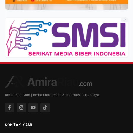
Ad
AmiraRiau.Com | Berita Riau Terkini & Informasi Terpercaya
KONTAK KAMI