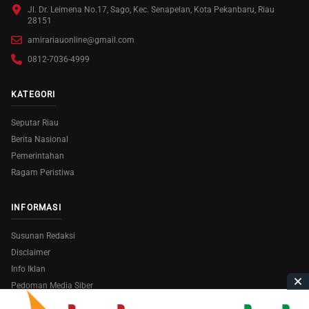
Jl. Dr. Leimena No.17, Sago, Kec. Senapelan, Kota Pekanbaru, Riau
28151
amirariauonline@gmail.com
0812-7036-4999
KATEGORI
Seputar Riau
Berita Nasional
Pemerintahan
Ragam Peristiwa
INFORMASI
Susunan Redaksi
Disclaimer
Info Iklan
Pedoman Media Siber