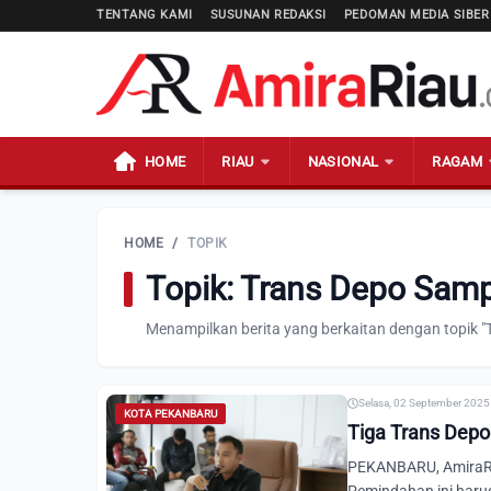
TENTANG KAMI
SUSUNAN REDAKSI
PEDOMAN MEDIA SIBER
HOME
RIAU
NASIONAL
RAGAM
HOME
/
TOPIK
Topik: Trans Depo Sam
Menampilkan berita yang berkaitan dengan topik 
Selasa, 02 September 2025 
KOTA PEKANBARU
Tiga Trans Depo
PEKANBARU, AmiraRia