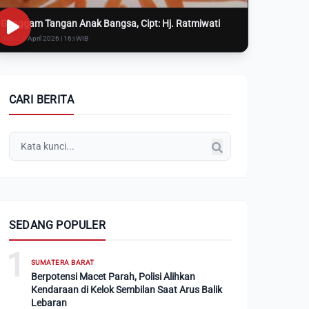
Genggam Tangan Anak Bangsa, Cipt: Hj. Ratmiwati
Rabu, 8 April 2026 | 16:i WIB
CARI BERITA
SEDANG POPULER
1
SUMATERA BARAT
Berpotensi Macet Parah, Polisi Alihkan
Kendaraan di Kelok Sembilan Saat Arus Balik
Lebaran