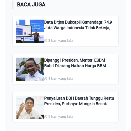
BACA JUGA
Data Ditjen Dukcapil Kemendagri 74,9
Juta Warga Indonesia Tidak Bekerja,
Ini Penjelasannya!
3 hari yang lalu
Dipanggil Presiden, Menteri ESDM
Bahlil Dilarang Naikan Harga BBM
Bersubsidi Pertalite dan Solar
4 hari yang lalu
Penyaluran DBH Daerah Tunggu Restu
Presiden, Purbaya: Mungkin Besok
Sudah Ada Putusan
5 hari yang lalu