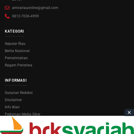
amirariauonline@gmail.com
0812-7036-4999
KATEGORI
Seputar Riau
Berita Nasional
Pemerintahan
Ragam Peristiwa
INFORMASI
Susunan Redaksi
Disclaimer
Info Iklan
Pedoman Media Siber