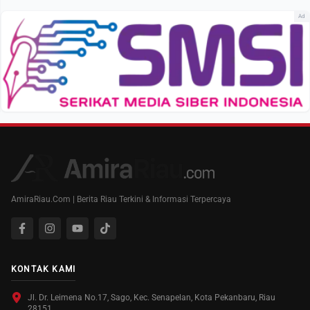
Ad
AmiraRiau.Com | Berita Riau Terkini & Informasi Terpercaya
KONTAK KAMI
Jl. Dr. Leimena No.17, Sago, Kec. Senapelan, Kota Pekanbaru, Riau
28151