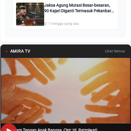
Jaksa Agung Mutasi Besar-besaran,
90 Kajari Diganti Termasuk Pekanbaru,
Kuansing, Bengkalis, Ini Nama-
namanya
1 minggu yang lalu
●
AMIRA TV
Lihat Semua
Genggam Tangan Anak Bangsa, Cipt: Hj. Ratmiwati