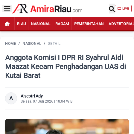
LIVE
RIAU
NASIONAL
RAGAM
PEMERINTAHAN
ADVERTORIA
HOME
/
NASIONAL
/
DETAIL
Anggota Komisi I DPR RI Syahrul Aidi
Maazat Kecam Penghadangan UAS di
Kutai Barat
Alseptri Ady
A
Selasa, 07 Juli 2026 | 18:04 WIB