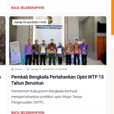
BACA SELENGKAPNYA
Jumat, 19 Juni 2026 | 14:20
Isman
•
Jumat, 19 Juni 2026 | 14:20 WIB
s
Pemkab Bengkalis Pertahankan Opini WTP 13
Tahun Beruntun
a
Pemerintah Kabupaten Bengkalis berhasil
mempertahankan predikat opini Wajar Tanpa
Pengecualian (WTP)...
BACA SELENGKAPNYA