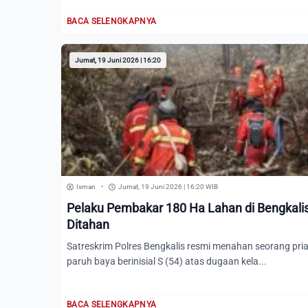
BACA SELENGKAPNYA
Jumat, 19 Juni 2026 | 16:20
Isman
•
Jumat, 19 Juni 2026 | 16:20 WIB
Pelaku Pembakar 180 Ha Lahan di Bengkali
Ditahan
Satreskrim Polres Bengkalis resmi menahan seorang pri
paruh baya berinisial S (54) atas dugaan kela...
BACA SELENGKAPNYA