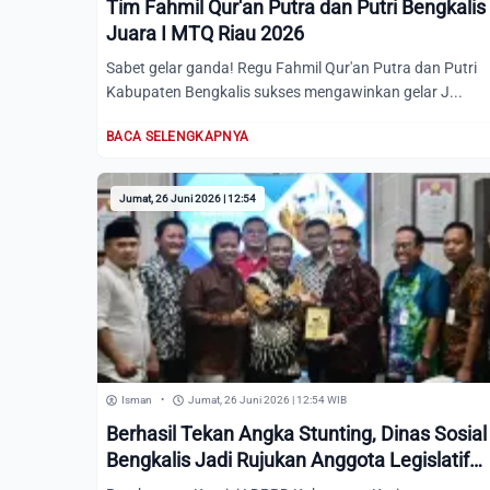
Tim Fahmil Qur'an Putra dan Putri Bengkalis
Juara I MTQ Riau 2026
Sabet gelar ganda! Regu Fahmil Qur'an Putra dan Putri
Kabupaten Bengkalis sukses mengawinkan gelar J...
BACA SELENGKAPNYA
Jumat, 26 Juni 2026 | 12:54
Isman
•
Jumat, 26 Juni 2026 | 12:54 WIB
Berhasil Tekan Angka Stunting, Dinas Sosial
Bengkalis Jadi Rujukan Anggota Legislatif
Karimun