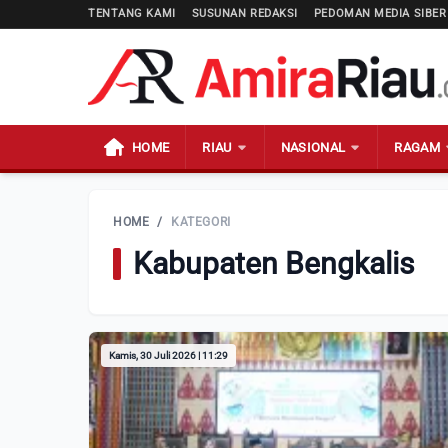
TENTANG KAMI
SUSUNAN REDAKSI
PEDOMAN MEDIA SIBER
HOME
RIAU
NASIONAL
RAGAM
HOME
/
KATEGORI
Kabupaten Bengkalis
Kamis, 30 Juli 2026 | 11:29