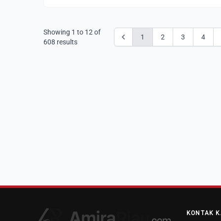
Showing
1
to
12
of
1
2
3
4
608
results
KONTAK K