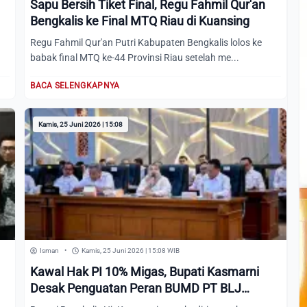
Sapu Bersih Tiket Final, Regu Fahmil Qur'an
Bengkalis ke Final MTQ Riau di Kuansing
Regu Fahmil Qur'an Putri Kabupaten Bengkalis lolos ke
babak final MTQ ke-44 Provinsi Riau setelah me...
BACA SELENGKAPNYA
Kamis, 25 Juni 2026 | 15:08
Isman
•
Kamis, 25 Juni 2026 | 15:08 WIB
Kawal Hak PI 10% Migas, Bupati Kasmarni
Desak Penguatan Peran BUMD PT BLJ
Bengkalis