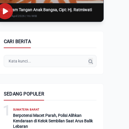
Genggam Tangan Anak Bangsa, Cipt: Hj. Ratmiwati
Rabu, 8 April 2026 | 16:i WIB
CARI BERITA
SEDANG POPULER
1
SUMATERA BARAT
Berpotensi Macet Parah, Polisi Alihkan
Kendaraan di Kelok Sembilan Saat Arus Balik
Lebaran