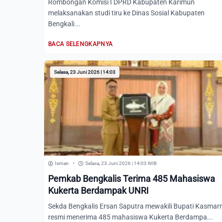
Rombongan Komisi I DPRD Kabupaten Karimun
melaksanakan studi tiru ke Dinas Sosial Kabupaten
Bengkali...
BACA SELENGKAPNYA
Selasa, 23 Juni 2026 | 14:03
Isman
•
Selasa, 23 Juni 2026 | 14:03 WIB
Pemkab Bengkalis Terima 485 Mahasiswa
Kukerta Berdampak UNRI
Sekda Bengkalis Ersan Saputra mewakili Bupati Kasmarn
resmi menerima 485 mahasiswa Kukerta Berdampa...