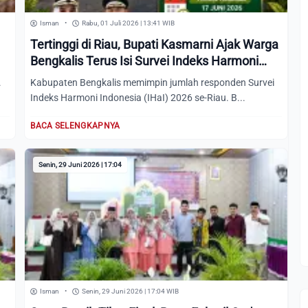
Isman
•
Rabu, 01 Juli 2026 | 13:41 WIB
Tertinggi di Riau, Bupati Kasmarni Ajak Warga
Bengkalis Terus Isi Survei Indeks Harmoni
Indonesia 2026
.
Kabupaten Bengkalis memimpin jumlah responden Survei
Indeks Harmoni Indonesia (IHaI) 2026 se-Riau. B...
BACA SELENGKAPNYA
Senin, 29 Juni 2026 | 17:04
Isman
•
Senin, 29 Juni 2026 | 17:04 WIB