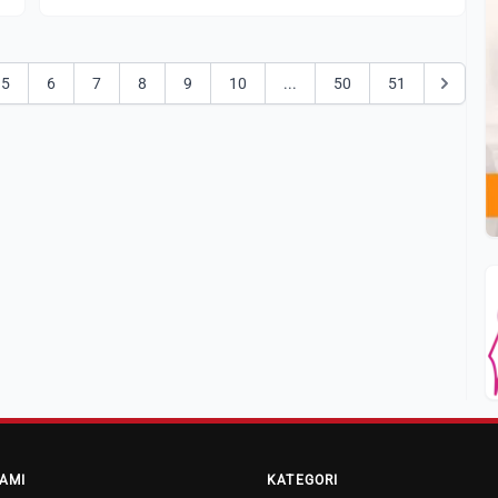
5
6
7
8
9
10
...
50
51
AMI
KATEGORI