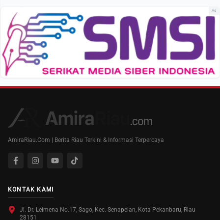
Ad
AmiraRiau.Com | Berita Riau Terkini & Informasi Terpercaya
KONTAK KAMI
Jl. Dr. Leimena No.17, Sago, Kec. Senapelan, Kota Pekanbaru, Riau
28151