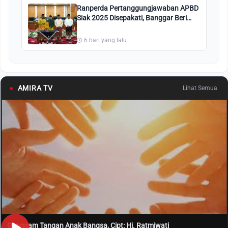
Ranperda Pertanggungjawaban APBD
Siak 2025 Disepakati, Banggar Beri
Catatan Khusus
6 hari yang lalu
●
AMIRA TV
Lihat Semua
Genggam Tangan Anak Bangsa, Cipt: Hj. Ratmiwati