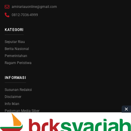
amirariauonline@gmail.com
0812-7036-4999
KATEGORI
Seputar Riau
Berita Nasional
Pemerintahan
Ragam Peristiwa
INFORMASI
Susunan Redaksi
Disclaimer
Info Iklan
Pedoman Media Siber