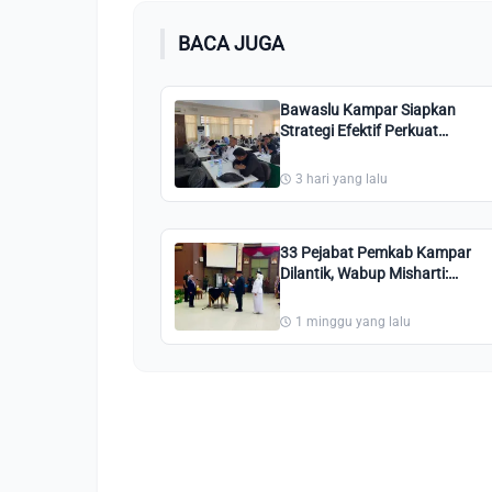
BACA JUGA
Bawaslu Kampar Siapkan
Strategi Efektif Perkuat
Pengawasan PDPB 2026
3 hari yang lalu
33 Pejabat Pemkab Kampar
Dilantik, Wabup Misharti:
Tunjukkan Integritas dan
Tingkatkan Pelayanan Publik
1 minggu yang lalu