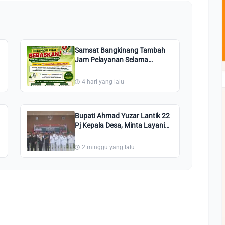
Samsat Bangkinang Tambah
Jam Pelayanan Selama
Program Pembebasan Pajak
Kendaraan Bermotor
4 hari yang lalu
Bupati Ahmad Yuzar Lantik 22
Pj Kepala Desa, Minta Layani
Masyarakat dengan Integritas
2 minggu yang lalu