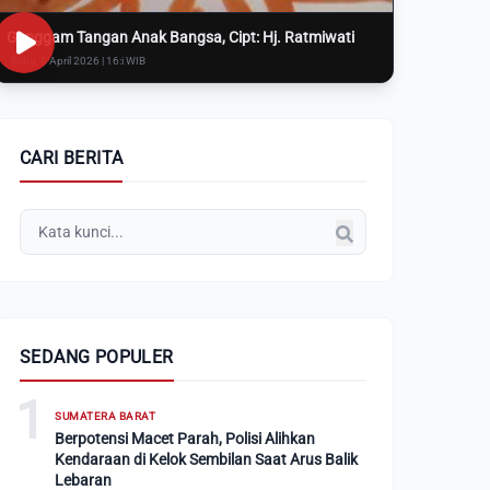
Genggam Tangan Anak Bangsa, Cipt: Hj. Ratmiwati
Rabu, 8 April 2026 | 16:i WIB
CARI BERITA
SEDANG POPULER
1
SUMATERA BARAT
Berpotensi Macet Parah, Polisi Alihkan
Kendaraan di Kelok Sembilan Saat Arus Balik
Lebaran