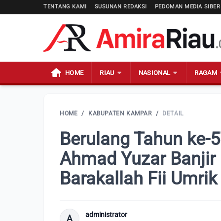
TENTANG KAMI
SUSUNAN REDAKSI
PEDOMAN MEDIA SIBER
HOME
RIAU
NASIONAL
RAGAM
HOME
/
KABUPATEN KAMPAR
/
DETAIL
Berulang Tahun ke-5
Ahmad Yuzar Banjir
Barakallah Fii Umrik
administrator
A