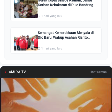
Gerak Cepat Dinsos Asahan, Bantu
Korban Kebakaran di Pulo Bandring
dan Rawang Panca Arga
1 hari yang lalu
Semangat Kemerdekaan Menyala di
Silo Baru, Wabup Asahan Rianto
Pimpin Kirab dan Pengibaran Merah
Putih
1 hari yang lalu
●
AMIRA TV
Lihat Semua