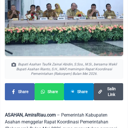
Bupati Asahan Taufik Zainal Abidin, S.Sos., M.Si., bersama Wakil
Bupati Asahan Rianto, S.H., MAP, memimpin Rapat Koordinasi
Pemerintahan (Rakorpem) Bulan Mei 2026.
Salin
Share
Share
Share
Link
ASAHAN, AmiraRiau.com
– Pemerintah Kabupaten
Asahan menggelar Rapat Koordinasi Pemerintahan