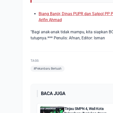
Biang Banjir, Dinas PUPR dan Satpol PP
Arifin Ahmad
"Bagi anak-anak tidak mampu, kita siapkan B
tutupnya.*** Penulis: Afnan, Editor: Isman
TAGS:
#Pekanbaru Bertuah
BACA JUGA
Tinjau SMPN 4, Wali Kota