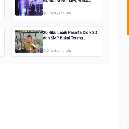
GCMC IMT-GT ke-9, Wako
Agung Dorong Semangat
Green City
1 hari yang lalu
20 Ribu Lebih Peserta Didik SD
dan SMP Bakal Terima
Seragam Gratis dari Pemko
Pekanbaru
2 hari yang lalu