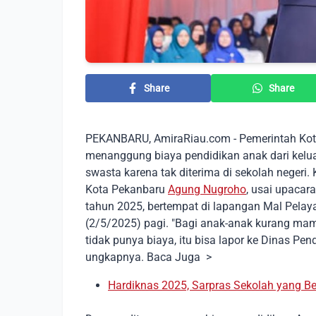
Share
Share
PEKANBARU, AmiraRiau.com - Pemerintah Kota
menanggung biaya pendidikan anak dari kel
swasta karena tak diterima di sekolah negeri.
Kota Pekanbaru
Agung Nugroho
, usai upacar
tahun 2025, bertempat di lapangan Mal Pelay
(2/5/2025) pagi. "Bagi anak-anak kurang mamp
tidak punya biaya, itu bisa lapor ke Dinas P
ungkapnya. Baca Juga >
Hardiknas 2025, Sarpras Sekolah yang B