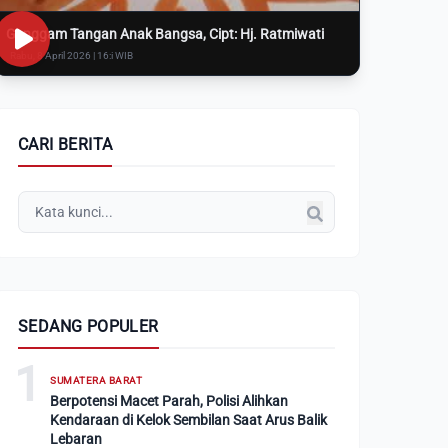
Genggam Tangan Anak Bangsa, Cipt: Hj. Ratmiwati
Rabu, 8 April 2026 | 16:i WIB
CARI BERITA
SEDANG POPULER
1
SUMATERA BARAT
Berpotensi Macet Parah, Polisi Alihkan
Kendaraan di Kelok Sembilan Saat Arus Balik
Lebaran