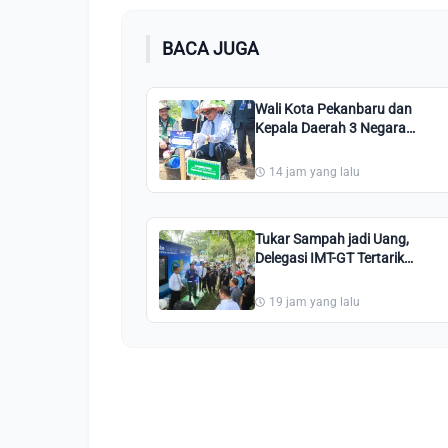
BACA JUGA
Wali Kota Pekanbaru dan
Kepala Daerah 3 Negara
Tanam Pohon di Perkantoran
Tenayan Raya
14 jam yang lalu
Tukar Sampah jadi Uang,
Delegasi IMT-GT Tertarik
dengan Waste Station
Pekanbaru
19 jam yang lalu