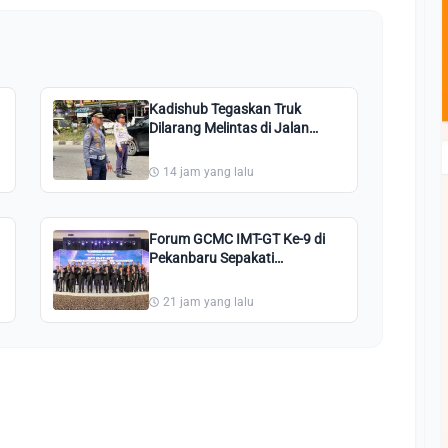
Kadishub Tegaskan Truk
Dilarang Melintas di Jalan
Pesantren Pekanbaru: Kami
Perintahkan Putar Balik!
14 jam yang lalu
Forum GCMC IMT-GT Ke-9 di
Pekanbaru Sepakati
Pembentukan Sekretariat
Bersama Kota Hijau
21 jam yang lalu