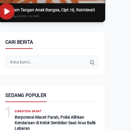
Genggam Tangan Anak Bangsa, Cipt: Hj. Ratmiwati
Rabu, 8 April 2026 | 16:i WIB
CARI BERITA
SEDANG POPULER
1
SUMATERA BARAT
Berpotensi Macet Parah, Polisi Alihkan
Kendaraan di Kelok Sembilan Saat Arus Balik
Lebaran