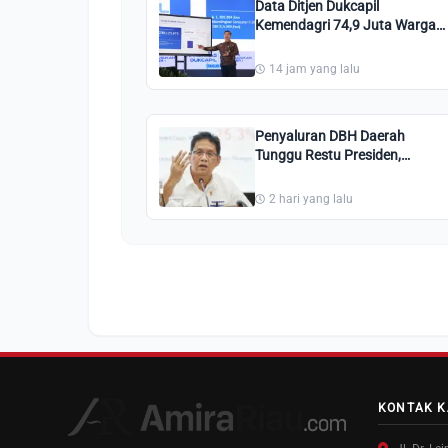
Data Ditjen Dukcapil
Kemendagri 74,9 Juta Warga
Indonesia Tidak Bekerja, Ini
Penjelasannya!
14 jam yang lalu
Penyaluran DBH Daerah
Tunggu Restu Presiden,
Purbaya: Mungkin Besok
Sudah Ada Putusan
2 hari yang lalu
KONTAK K