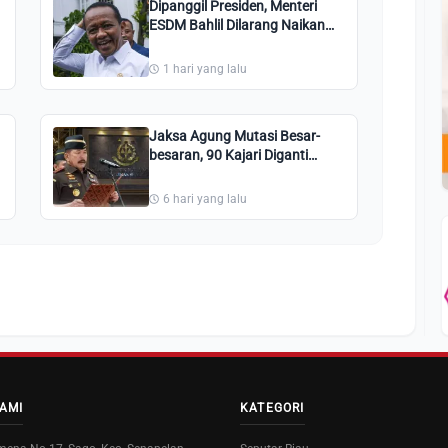
Dipanggil Presiden, Menteri
ESDM Bahlil Dilarang Naikan
Harga BBM Bersubsidi Pertalite
dan Solar
1 hari yang lalu
Jaksa Agung Mutasi Besar-
besaran, 90 Kajari Diganti
Termasuk Pekanbaru,
Kuansing, Bengkalis, Ini Nama-
6 hari yang lalu
namanya
AMI
KATEGORI