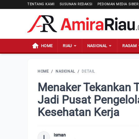
TENTANG KAMI
SUSUNAN REDAKSI
PEDOMAN MEDIA SIBER
HOME
RIAU
NASIONAL
RAGAM
HOME
/
NASIONAL
/
DETAIL
Menaker Tekankan T
Jadi Pusat Pengelo
Kesehatan Kerja
Isman
I