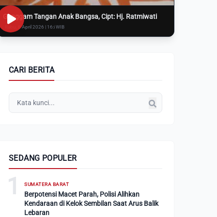
Genggam Tangan Anak Bangsa, Cipt: Hj. Ratmiwati
Rabu, 8 April 2026 | 16:i WIB
CARI BERITA
SEDANG POPULER
1
SUMATERA BARAT
Berpotensi Macet Parah, Polisi Alihkan
Kendaraan di Kelok Sembilan Saat Arus Balik
Lebaran