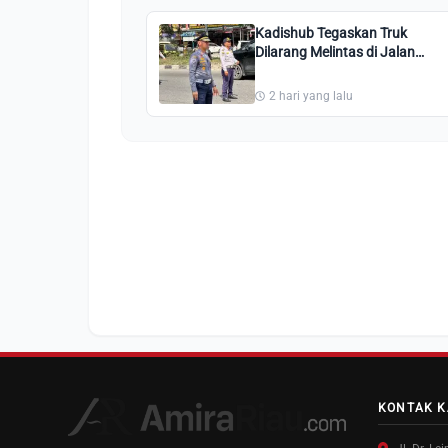
Kadishub Tegaskan Truk
Dilarang Melintas di Jalan
Pesantren Pekanbaru: Kami
Perintahkan Putar Balik!
2 hari yang lalu
KONTAK K