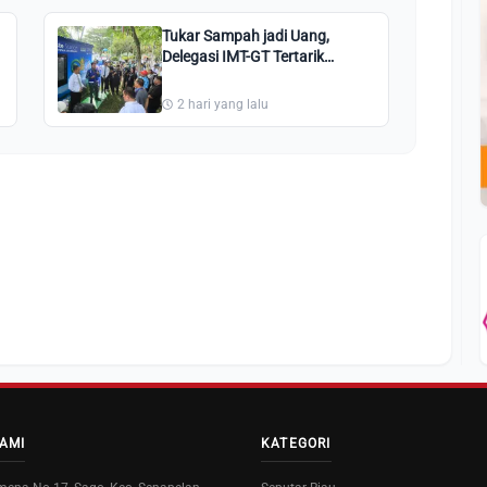
Tukar Sampah jadi Uang,
Delegasi IMT-GT Tertarik
dengan Waste Station
Pekanbaru
2 hari yang lalu
AMI
KATEGORI