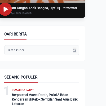
Genggam Tangan Anak Bangsa, Cipt: Hj. Ratmiwati
Rabu, 8 April 2026 | 16:i WIB
CARI BERITA
SEDANG POPULER
1
SUMATERA BARAT
Berpotensi Macet Parah, Polisi Alihkan
Kendaraan di Kelok Sembilan Saat Arus Balik
Lebaran