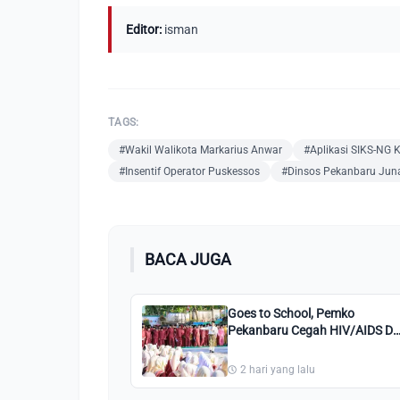
Editor:
isman
TAGS:
#Wakil Walikota Markarius Anwar
#Aplikasi SIKS-NG
#Insentif Operator Puskessos
#Dinsos Pekanbaru Jun
BACA JUGA
Goes to School, Pemko
Pekanbaru Cegah HIV/AIDS Di
Kalangan Remaja
2 hari yang lalu