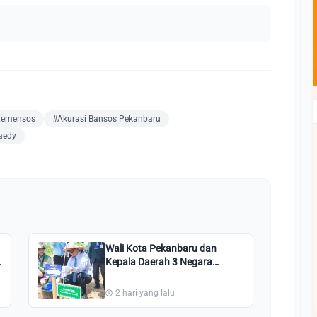
 Kemensos
#Akurasi Bansos Pekanbaru
aedy
Wali Kota Pekanbaru dan
Kepala Daerah 3 Negara
Tanam Pohon di Perkantoran
Tenayan Raya
2 hari yang lalu