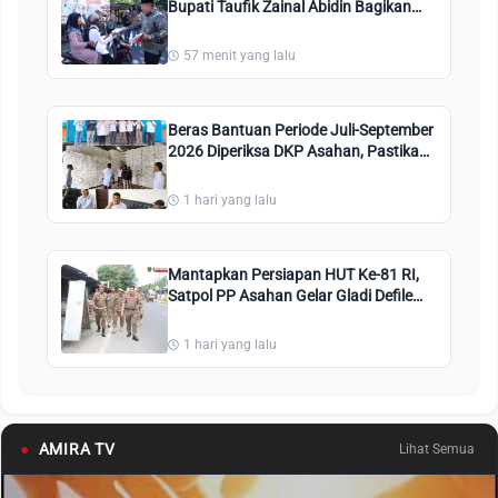
Bupati Taufik Zainal Abidin Bagikan
Ribuan Bendera Merah Putih di
Kisaran
57 menit yang lalu
Beras Bantuan Periode Juli-September
2026 Diperiksa DKP Asahan, Pastikan
Sampai ke KPM dengan Kualitas Baik
1 hari yang lalu
Mantapkan Persiapan HUT Ke-81 RI,
Satpol PP Asahan Gelar Gladi Defile
Pembagian Bendera Merah Putih
1 hari yang lalu
●
AMIRA TV
Lihat Semua