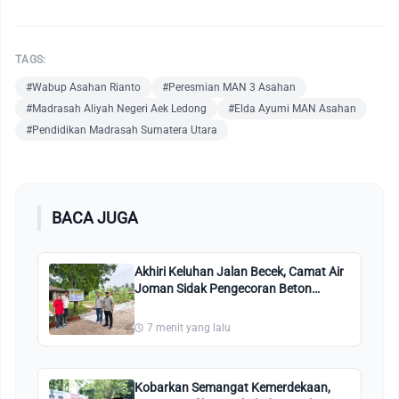
TAGS:
#Wabup Asahan Rianto
#Peresmian MAN 3 Asahan
#Madrasah Aliyah Negeri Aek Ledong
#Elda Ayumi MAN Asahan
#Pendidikan Madrasah Sumatera Utara
BACA JUGA
Akhiri Keluhan Jalan Becek, Camat Air
Joman Sidak Pengecoran Beton
Simpang Garuda
7 menit yang lalu
Kobarkan Semangat Kemerdekaan,