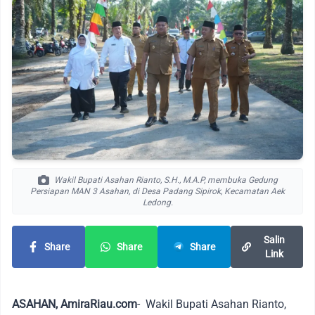
Wakil Bupati Asahan Rianto, S.H., M.A.P, membuka Gedung
Persiapan MAN 3 Asahan, di Desa Padang Sipirok, Kecamatan Aek
Ledong.
Salin
Share
Share
Share
Link
ASAHAN, AmiraRiau.com
- Wakil Bupati Asahan Rianto,