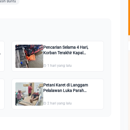
sih Buntu
Pencarian Selama 4 Hari,
Korban Terakhir Kapal
Tenggelam di Meranti
Ditemukan
1 hari yang lalu
Petani Karet di Langgam
Pelalawan Luka Parah
Diserang Beruang Liar
2 hari yang lalu