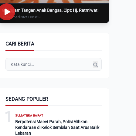
Genggam Tangan Anak Bangsa, Cipt: Hj. Ratmiwati
Rabu, 8 April 2026 | 16:i WIB
CARI BERITA
SEDANG POPULER
1
SUMATERA BARAT
Berpotensi Macet Parah, Polisi Alihkan
Kendaraan di Kelok Sembilan Saat Arus Balik
Lebaran