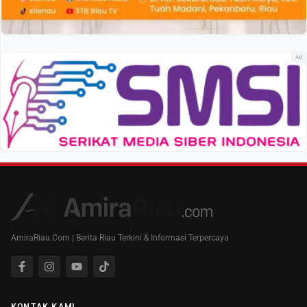
Ad
AmiraRiau.Com | Berita Riau Terkini & Informasi Terpercaya