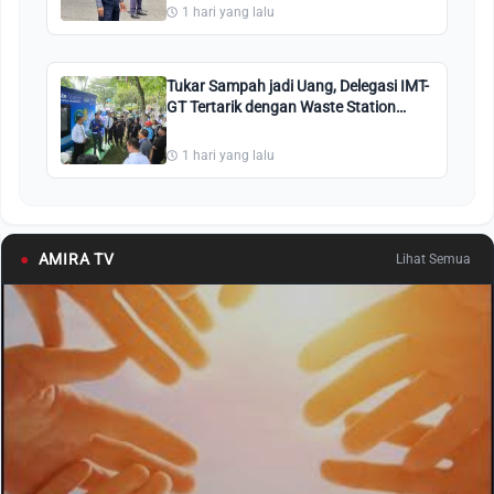
Balik!
1 hari yang lalu
Tukar Sampah jadi Uang, Delegasi IMT-
GT Tertarik dengan Waste Station
Pekanbaru
1 hari yang lalu
●
AMIRA TV
Lihat Semua