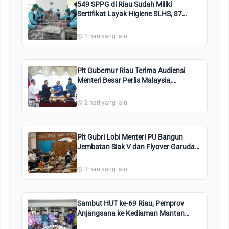
549 SPPG di Riau Sudah Miliki
Sertifikat Layak Higiene SLHS, 87
Persen dari Jumlah Total SPPG
1 hari yang lalu
Plt Gubernur Riau Terima Audiensi
Menteri Besar Perlis Malaysia,
Hubungan Berkaitan Dengan Budaya
dan Wisata
2 hari yang lalu
Plt Gubri Lobi Menteri PU Bangun
Jembatan Siak V dan Flyover Garuda
Sakti Pakai APBN
3 hari yang lalu
Sambut HUT ke-69 Riau, Pemprov
Anjangsana ke Kediaman Mantan
Gubri Mambang Mit