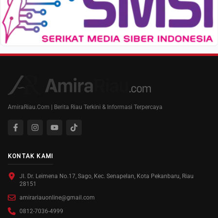
AmiraRiau.Com | Berita Riau Terkini & Informasi Terpercaya
KONTAK KAMI
Jl. Dr. Leimena No.17, Sago, Kec. Senapelan, Kota Pekanbaru, Riau
28151
amirariauonline@gmail.com
0812-7036-4999