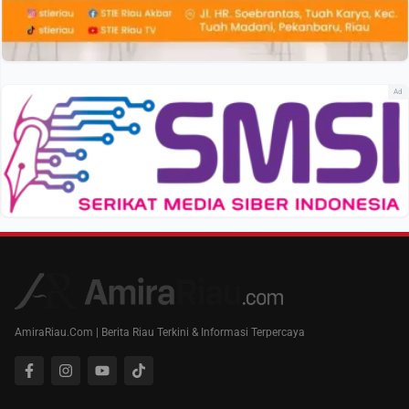
Ad
AmiraRiau.Com | Berita Riau Terkini & Informasi Terpercaya