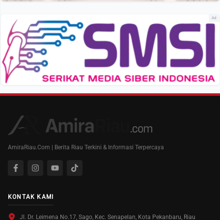
Ad
AmiraRiau.Com | Berita Riau Terkini & Informasi Terpercaya
KONTAK KAMI
Jl. Dr. Leimena No.17, Sago, Kec. Senapelan, Kota Pekanbaru, Riau