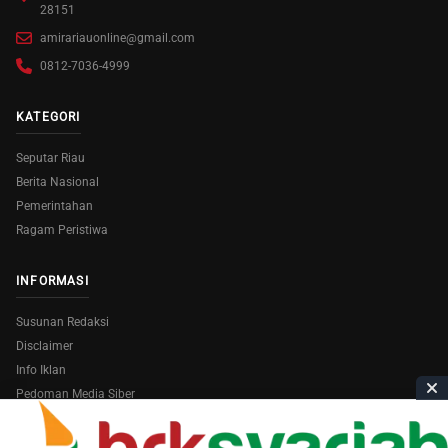
28151
amirariauonline@gmail.com
0812-7036-4999
KATEGORI
Seputar Riau
Berita Nasional
Pemerintahan
Ragam Peristiwa
INFORMASI
Susunan Redaksi
Disclaimer
Info Iklan
Pedoman Media Siber