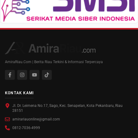
AmiraRiau.Com | Berita Riau Terkini & Informasi Terpercaya
KONTAK KAMI
Jl. Dr. Leimena No.17, Sago, Kec. Senapelan, Kota Pekanbaru, Riau
28151
amirariauonline@gmail.com
0812-7036-4999