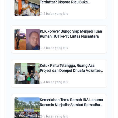
Terdaftar? Dispora Riau Buka
Pendataan OKP 2026 secara Online,
Ini Registrasinya
2 bulan yang lalu
KLK Forever Bungo Siap Menjadi Tuan
Rumah HUT ke-15 Lintas Nusantara
3 bulan yang lalu
Ketuk Pintu Tetangga, Ruang Asa
Project dan Dompet Dhuafa Volunteer
Riau Salurkan Sembako Door-to-Door
4 bulan yang lalu
Kemeriahan Temu Ramah IRA Lanuma
Roesmin Nurjadin: Sambut Ramadhan
dengan Nostalgia
5 bulan yang lalu