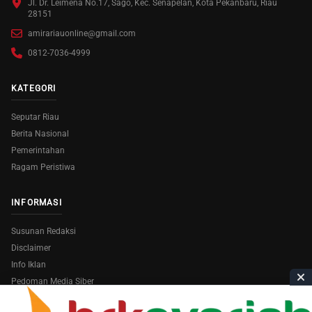
Jl. Dr. Leimena No.17, Sago, Kec. Senapelan, Kota Pekanbaru, Riau
28151
amirariauonline@gmail.com
0812-7036-4999
KATEGORI
Seputar Riau
Berita Nasional
Pemerintahan
Ragam Peristiwa
INFORMASI
Susunan Redaksi
Disclaimer
Info Iklan
Pedoman Media Siber