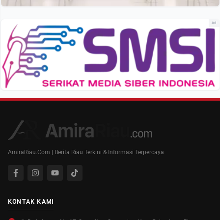
Ad
AmiraRiau.Com | Berita Riau Terkini & Informasi Terpercaya
KONTAK KAMI