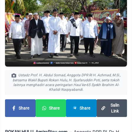
Ustadz Prof. H. Abdul Somad, Anggota DPR RI H. Achmad, M.Si.,
bersama Wakil Bupati Rokan Hulu, H. Syafaruddin Poti, serta tokoh
lainnya menghadiri acara peringatan Haul ke-65 Syekh Ibrahim Al-
Khalidi Naqsyabandi.
Salin
Share
Share
Share
Link