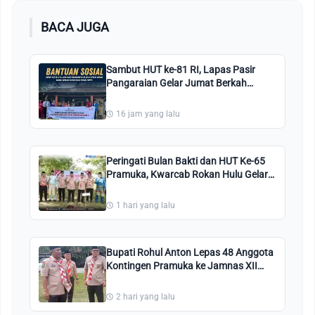
BACA JUGA
Sambut HUT ke-81 RI, Lapas Pasir
Pangaraian Gelar Jumat Berkah
dengan Berbagi Sembako kepada
Warga Kurang Mampu
16 jam yang lalu
Peringati Bulan Bakti dan HUT Ke-65
Pramuka, Kwarcab Rokan Hulu Gelar
Aksi Sosial dan Penghijauan
1 hari yang lalu
Bupati Rohul Anton Lepas 48 Anggota
Kontingen Pramuka ke Jamnas XII
Cibubur
2 hari yang lalu