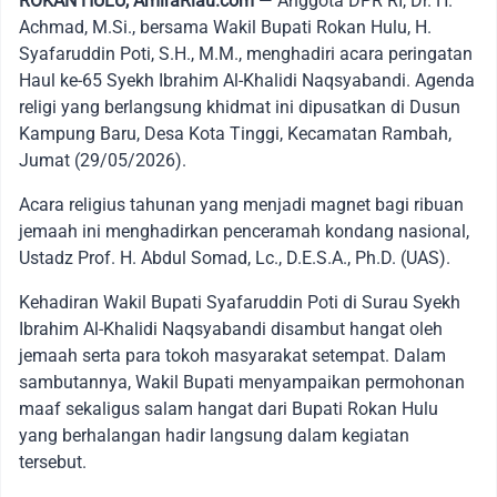
ROKAN HULU, AmiraRiau.com
— Anggota DPR RI, Dr. H.
Achmad, M.Si., bersama Wakil Bupati Rokan Hulu, H.
Syafaruddin Poti, S.H., M.M., menghadiri acara peringatan
Haul ke-65 Syekh Ibrahim Al-Khalidi Naqsyabandi. Agenda
religi yang berlangsung khidmat ini dipusatkan di Dusun
Kampung Baru, Desa Kota Tinggi, Kecamatan Rambah,
Jumat (29/05/2026).
Acara religius tahunan yang menjadi magnet bagi ribuan
jemaah ini menghadirkan penceramah kondang nasional,
Ustadz Prof. H. Abdul Somad, Lc., D.E.S.A., Ph.D. (UAS).
Kehadiran Wakil Bupati Syafaruddin Poti di Surau Syekh
Ibrahim Al-Khalidi Naqsyabandi disambut hangat oleh
jemaah serta para tokoh masyarakat setempat. Dalam
sambutannya, Wakil Bupati menyampaikan permohonan
maaf sekaligus salam hangat dari Bupati Rokan Hulu
yang berhalangan hadir langsung dalam kegiatan
tersebut.