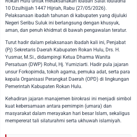
Rokan Hulu untuk melaksanakan ibadah Salat Iduladha
10 Dzulhijjah 1447 Hijriah, Rabu (27/05/2026).
Pelaksanaan ibadah tahunan di kabupaten yang dijuluki
Negeri Seribu Suluk ini berlangsung dengan khusyuk,
aman, dan penuh khidmat di bawah pengawalan teratur.
Turut hadir dalam pelaksanaan ibadah kali ini, Penjabat
(Pj) Sekretaris Daerah Kabupaten Rokan Hulu, Drs. H.
Yusmar, M.Si., didampingi Ketua Dharma Wanita
Persatuan (DWP) Rohul, Hj. Yurniziarti. Hadir pula jajaran
unsur Forkopimda, tokoh agama, pemuka adat, serta para
kepala Organisasi Perangkat Daerah (OPD) di lingkungan
Pemerintah Kabupaten Rokan Hulu.
Kehadiran jajaran manajemen birokrasi ini menjadi simbol
kuat kebersamaan antara pemimpin (umara) dan
masyarakat dalam merayakan hari besar Islam, sekaligus
mempererat tali silaturahmi serta ukhuwah islamiyah.