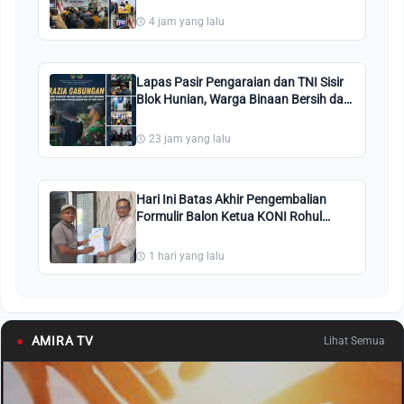
4 jam yang lalu
Lapas Pasir Pengaraian dan TNI Sisir
Blok Hunian, Warga Binaan Bersih dari
Narkoba
23 jam yang lalu
Hari Ini Batas Akhir Pengembalian
Formulir Balon Ketua KONI Rohul
2026–2030, Dua Tokoh Bersaing
1 hari yang lalu
●
AMIRA TV
Lihat Semua