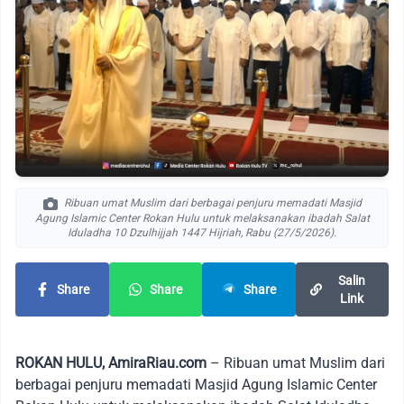
Ribuan umat Muslim dari berbagai penjuru memadati Masjid
Agung Islamic Center Rokan Hulu untuk melaksanakan ibadah Salat
Iduladha 10 Dzulhijjah 1447 Hijriah, Rabu (27/5/2026).
Salin
Share
Share
Share
Link
ROKAN HULU, AmiraRiau.com
– Ribuan umat Muslim dari
berbagai penjuru memadati Masjid Agung Islamic Center