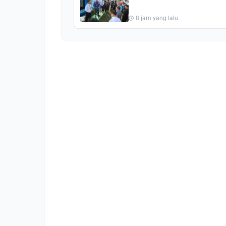
dengan Waste Station
Pekanbaru
8 jam yang lalu