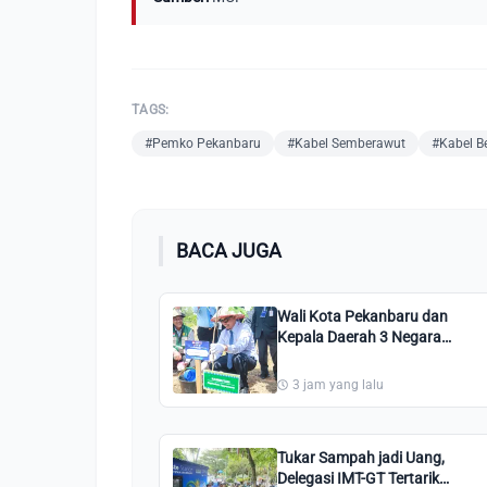
TAGS:
#Pemko Pekanbaru
#Kabel Semberawut
#Kabel B
BACA JUGA
Wali Kota Pekanbaru dan
Kepala Daerah 3 Negara
Tanam Pohon di Perkantoran
Tenayan Raya
3 jam yang lalu
Tukar Sampah jadi Uang,
Delegasi IMT-GT Tertarik