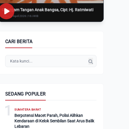
Genggam Tangan Anak Bangsa, Cipt: Hj. Ratmiwati
Rabu, 8 April 2026 | 16:i WIB
CARI BERITA
SEDANG POPULER
1
SUMATERA BARAT
Berpotensi Macet Parah, Polisi Alihkan
Kendaraan di Kelok Sembilan Saat Arus Balik
Lebaran