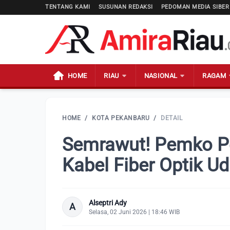
TENTANG KAMI
SUSUNAN REDAKSI
PEDOMAN MEDIA SIBER
HOME
RIAU
NASIONAL
RAGAM
HOME
/
KOTA PEKANBARU
/
DETAIL
Semrawut! Pemko Pe
Kabel Fiber Optik Ud
Alseptri Ady
A
Selasa, 02 Juni 2026 | 18:46 WIB