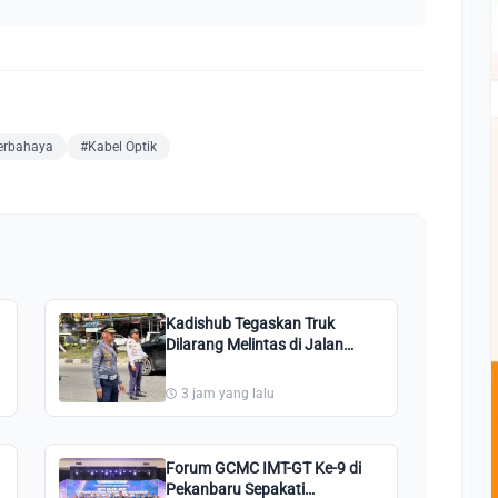
erbahaya
#Kabel Optik
Kadishub Tegaskan Truk
Dilarang Melintas di Jalan
Pesantren Pekanbaru: Kami
Perintahkan Putar Balik!
3 jam yang lalu
Forum GCMC IMT-GT Ke-9 di
Pekanbaru Sepakati