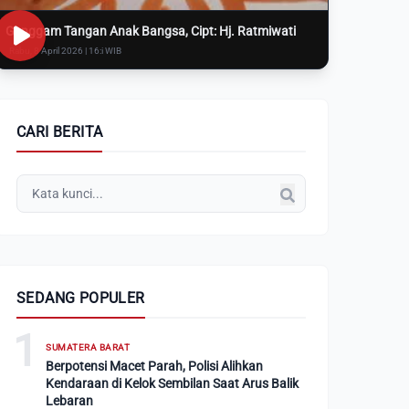
Genggam Tangan Anak Bangsa, Cipt: Hj. Ratmiwati
Rabu, 8 April 2026 | 16:i WIB
CARI BERITA
SEDANG POPULER
1
SUMATERA BARAT
Berpotensi Macet Parah, Polisi Alihkan
Kendaraan di Kelok Sembilan Saat Arus Balik
Lebaran