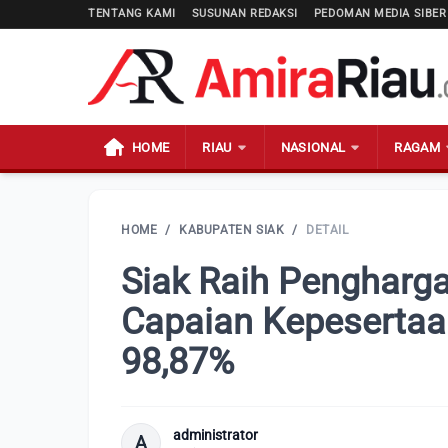
TENTANG KAMI
SUSUNAN REDAKSI
PEDOMAN MEDIA SIBER
HOME
RIAU
NASIONAL
RAGAM
HOME
/
KABUPATEN SIAK
/
DETAIL
Siak Raih Pengharg
Capaian Kepeserta
98,87%
administrator
A