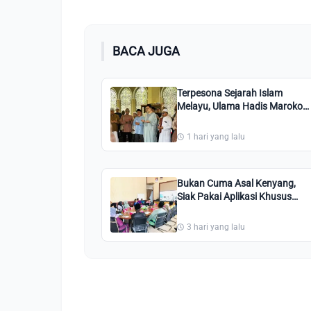
BACA JUGA
Terpesona Sejarah Islam
Melayu, Ulama Hadis Maroko
Kupas Peran Vital Kesultanan
Siak bagi Indonesia
1 hari yang lalu
Bukan Cuma Asal Kenyang,
Siak Pakai Aplikasi Khusus
Jaga Menu MBG Tetap Enak
dan Segar!
3 hari yang lalu