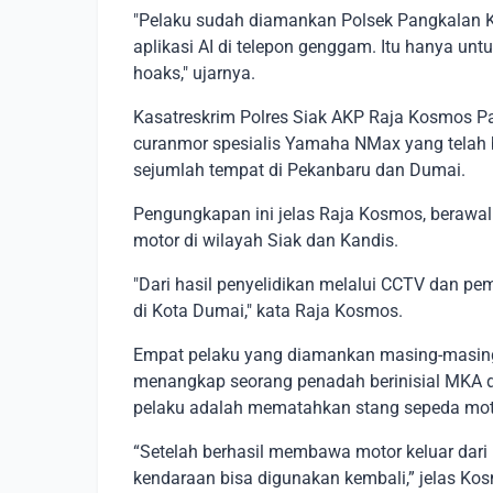
"Pelaku sudah diamankan Polsek Pangkalan Ke
aplikasi AI di telepon genggam. Itu hanya unt
hoaks," ujarnya.
Kasatreskrim Polres Siak AKP Raja Kosmos P
curanmor spesialis Yamaha NMax yang telah be
sejumlah tempat di Pekanbaru dan Dumai.
Pengungkapan ini jelas Raja Kosmos, berawal d
motor di wilayah Siak dan Kandis.
"Dari hasil penyelidikan melalui CCTV dan pe
di Kota Dumai," kata Raja Kosmos.
Empat pelaku yang diamankan masing-masing b
menangkap seorang penadah berinisial MKA
pelaku adalah mematahkan stang sepeda mot
“Setelah berhasil membawa motor keluar dari
kendaraan bisa digunakan kembali,” jelas Ko