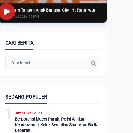
Genggam Tangan Anak Bangsa, Cipt: Hj. Ratmiwati
Rabu, 8 April 2026 | 16:i WIB
CARI BERITA
SEDANG POPULER
1
SUMATERA BARAT
Berpotensi Macet Parah, Polisi Alihkan
Kendaraan di Kelok Sembilan Saat Arus Balik
Lebaran