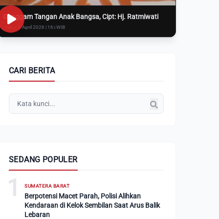
Genggam Tangan Anak Bangsa, Cipt: Hj. Ratmiwati
Rabu, 8 April 2026 | 16:i WIB
CARI BERITA
SEDANG POPULER
1
SUMATERA BARAT
Berpotensi Macet Parah, Polisi Alihkan
Kendaraan di Kelok Sembilan Saat Arus Balik
Lebaran