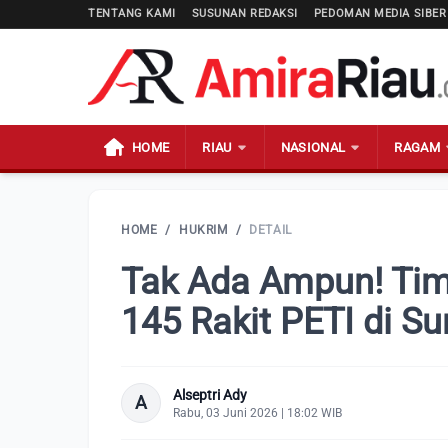
TENTANG KAMI
SUSUNAN REDAKSI
PEDOMAN MEDIA SIBER
HOME
RIAU
NASIONAL
RAGAM
HOME
/
HUKRIM
/
DETAIL
Tak Ada Ampun! Ti
145 Rakit PETI di S
Alseptri Ady
A
Rabu, 03 Juni 2026 | 18:02 WIB