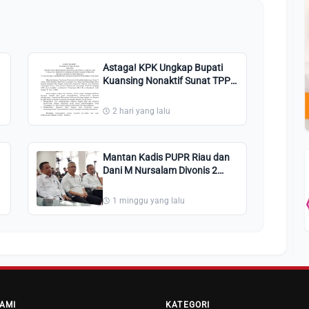
Astaga! KPK Ungkap Bupati
Kuansing Nonaktif Sunat TPP
ASN hingga 50 Persen
2 hari yang lalu
Mantan Kadis PUPR Riau dan
Dani M Nursalam Divonis 2
Tahun Penjara Dalam Kasus
"Jatah Preman"
1 minggu yang lalu
AMI
KATEGORI