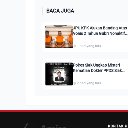
BACA JUGA
JPU KPK Ajukan Banding Atas
Vonis 2 Tahun Gubri Nonaktif
Abdul Wahid, M Arif Setiawan
dan Dani M Nursalam
1 hari yang lalu
Polres Siak Ungkap Misteri
Kematian Dokter PPDS Siak,
Dipicu Masalah Pinjol dan
Beban Pendidikan Dokter
2 hari yang lalu
KONTAK K