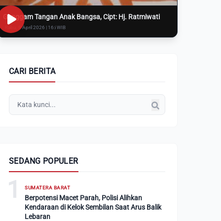
Genggam Tangan Anak Bangsa, Cipt: Hj. Ratmiwati
Rabu, 8 April 2026 | 16:i WIB
CARI BERITA
SEDANG POPULER
1
SUMATERA BARAT
Berpotensi Macet Parah, Polisi Alihkan
Kendaraan di Kelok Sembilan Saat Arus Balik
Lebaran