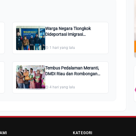
Warga Negara Tiongkok
Dideportasi Imigrasi
Selatpanjang karena
Pelanggaran Izin Tinggal
1 hari yang lalu
Tembus Pedalaman Meranti,
DMDI Riau dan Rombongan
Melaka Santuni Muallaf Suku
Akit
4 hari yang lalu
AMI
KATEGORI