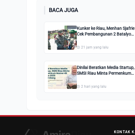
BACA JUGA
Kunker ke Riau, Menhan Sjafrie
Cek Pembangunan 2 Batalyon
di Duri dan Kampar
21 jam yang lalu
Dinilai Beratkan Media Startup,
SMSI Riau Minta Permenkum
Nomor 49 Tahun 2025 Dikaji
Ulang
2 hari yang lalu
KONTAK K