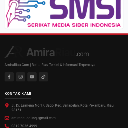
AmiraRiau.Com | Berita Riau Terkini & Informasi Terpercaya
KONTAK KAMI
Jl. Dr. Leimena No.17, Sago, Kec. Senapelan, Kota Pekanbaru, Riau
28151
amirariauonline@gmail.com
0812-7036-4999