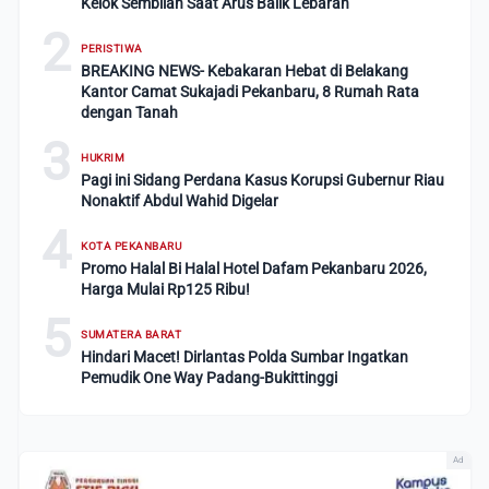
Kelok Sembilan Saat Arus Balik Lebaran
2
PERISTIWA
BREAKING NEWS- Kebakaran Hebat di Belakang
Kantor Camat Sukajadi Pekanbaru, 8 Rumah Rata
dengan Tanah
3
HUKRIM
Pagi ini Sidang Perdana Kasus Korupsi Gubernur Riau
Nonaktif Abdul Wahid Digelar
4
KOTA PEKANBARU
Promo Halal Bi Halal Hotel Dafam Pekanbaru 2026,
Harga Mulai Rp125 Ribu!
5
SUMATERA BARAT
Hindari Macet! Dirlantas Polda Sumbar Ingatkan
Pemudik One Way Padang-Bukittinggi
Ad